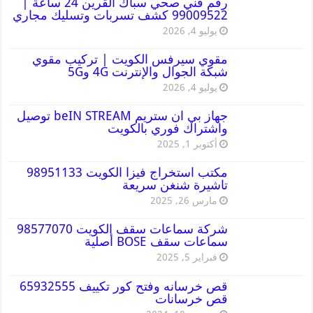
رقم فني صحي سباك القرين 24 ساعة |
99009522 كشف تسربات وتسليك مجاري
يوليو 4, 2026
مقوي سيرفس الكويت | تركيب مقوي
شبكة الجوال والإنترنت 4G و5G
يوليو 4, 2026
جهاز بي ان ستريم beIN STREAM توصيل
واشتراك فوري بالكويت
أكتوبر 1, 2025
مكتب استخراج فيزا الكويت 98951133
تاشيرة شنغن سريعة
مارس 26, 2025
شركة سماعات سقف الكويت 98577070
سماعات سقف BOSE أصلية
فبراير 5, 2025
قص خرسانه وفتح كور تكييف 65932555
قص خرسانات