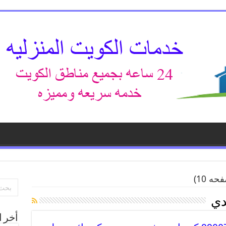
ه 10)
دي
أخر ا