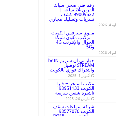
رقم فني صحي سباك
القرين 24 ساعة |
99009522 كشف
تسربات وتسليك مجاري
 4, 2026
مقوي سيرفس الكويت
| تركيب مقوي شبكة
الجوال والإنترنت 4G
و5G
 4, 2026
جهاز بي ان ستريم beIN
STREAM توصيل
واشتراك فوري بالكويت
أكتوبر 1, 2025
مكتب استخراج فيزا
الكويت 98951133
تاشيرة شنغن سريعة
مارس 26, 2025
شركة سماعات سقف
الكويت 98577070
سماعات سقف BOSE