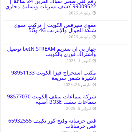
رقم فني صحي سباك القرين 24 ساعة |
99009522 كشف تسربات وتسليك مجاري
يوليو 4, 2026
مقوي سيرفس الكويت | تركيب مقوي
شبكة الجوال والإنترنت 4G و5G
يوليو 4, 2026
جهاز بي ان ستريم beIN STREAM توصيل
واشتراك فوري بالكويت
أكتوبر 1, 2025
مكتب استخراج فيزا الكويت 98951133
تاشيرة شنغن سريعة
مارس 26, 2025
شركة سماعات سقف الكويت 98577070
سماعات سقف BOSE أصلية
فبراير 5, 2025
قص خرسانه وفتح كور تكييف 65932555
قص خرسانات