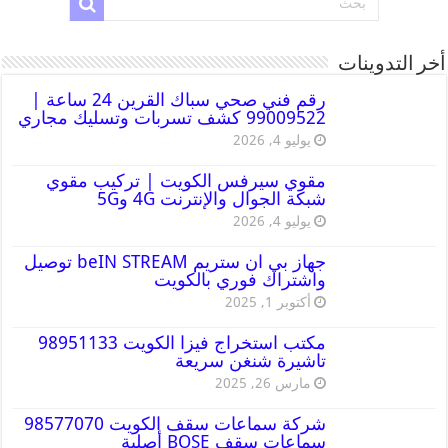
أخر التدوينات
رقم فني صحي سباك القرين 24 ساعة |
99009522 كشف تسربات وتسليك مجاري
يوليو 4, 2026
مقوي سيرفس الكويت | تركيب مقوي
شبكة الجوال والإنترنت 4G و5G
يوليو 4, 2026
جهاز بي ان ستريم beIN STREAM توصيل
واشتراك فوري بالكويت
أكتوبر 1, 2025
مكتب استخراج فيزا الكويت 98951133
تاشيرة شنغن سريعة
مارس 26, 2025
شركة سماعات سقف الكويت 98577070
سماعات سقف BOSE أصلية