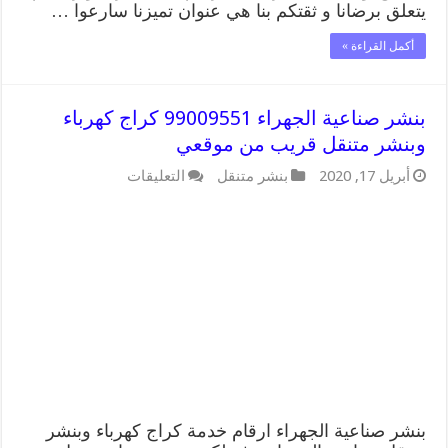
يتعلق برضانا و ثقتكم بنا هي عنوان تميزنا سارعوا …
أكمل القراءة »
بنشر صناعية الجهراء 99009551 كراج كهرباء
وبنشر متنقل قريب من موقعي
على
أبريل 17, 2020
بنشر متنقل
التعليقات
بنشر
صناعية
الجهراء
99009551
كراج
كهرباء
وبنشر
متنقل
قريب
من
موقعي
مغلقة
بنشر صناعية الجهراء ارقام خدمة كراج كهرباء وبنشر