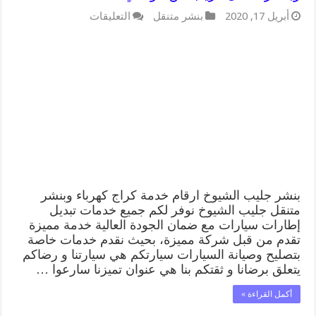
على
أبريل 17, 2020
بنشر متنقل
التعليقات
بنشر
جليب
الشيوخ
99009551
كراج
كهرباء
وبنشر
متنقل
قريب
من
موقعي
مغلقة
بنشر جليب الشيوخ ارقام خدمة كراج كهرباء وبنشر
متنقل جليب الشيوخ نوفر لكم جميع خدمات تبديل
إطارات سيارات مع ضمان الجودة العالية خدمة مميزة
تقدم من قبل شركة مميزة، بحيث نقدم خدمات خاصة
بتصليح وصيانة السيارات سيارتكم هي سيارتنا و رضاكم
يتعلق برضانا و ثقتكم بنا هي عنوان تميزنا سارعوا …
أكمل القراءة »