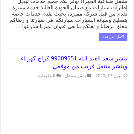
متنقل صناعية الجهراء نوفر لكم جميع خدمات تبديل
إطارات سيارات مع ضمان الجودة العالية خدمة مميزة
تقدم من قبل شركة مميزة، بحيث نقدم خدمات خاصة
بتصليح وصيانة السيارات سيارتكم هي سيارتنا و رضاكم
يتعلق برضانا و ثقتكم بنا هي عنوان تميزنا سارعوا …
أكمل القراءة »
بنشر سعد العبد الله 99009551 كراج كهرباء
وبنشر متنقل قريب من موقعي
على
أبريل 17, 2020
بنشر متنقل
التعليقات
بنشر
سعد
العبد
الله
99009551
كراج
كهرباء
وبنشر
متنقل
قريب