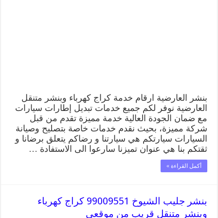
كراج
كهرباء
وبنشر
متنقل
قريب
من
موقعي
مغلقة
بنشر العارضية ارقام خدمة كراج كهرباء وبنشر متنقل
العارضية نوفر لكم جميع خدمات تبديل إطارات سيارات
مع ضمان الجودة العالية خدمة مميزة تقدم من قبل
شركة مميزة، بحيث نقدم خدمات خاصة بتصليح وصيانة
السيارات سيارتكم هي سيارتنا و رضاكم يتعلق برضانا و
ثقتكم بنا هي عنوان تميزنا سارعوا الى الاستفادة …
أكمل القراءة »
بنشر جليب الشيوخ 99009551 كراج كهرباء
وبنشر متنقل قريب من موقعي