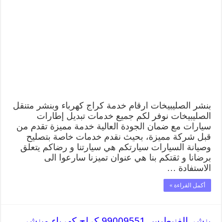
99009551
كراج
كهرباء
وبنشر
متنقل
قريب
من
موقعي
مغلقة
بنشر الصليبيخات ارقام خدمة كراج كهرباء وبنشر متنقل
الصليبيخات نوفر لكم جميع خدمات تبديل إطارات
سيارات مع ضمان الجودة العالية خدمة مميزة تقدم من
قبل شركة مميزة، بحيث نقدم خدمات خاصة بتصليح
وصيانة السيارات سيارتكم هي سيارتنا و رضاكم يتعلق
برضانا و ثقتكم بنا هي عنوان تميزنا سارعوا الى
الاستفادة …
أكمل القراءة »
بنشر الفنيطيس 99009551 كراج كهرباء وبنشر