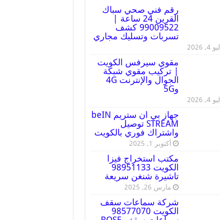
رقم فني صحي سباك
القرين 24 ساعة |
99009522 كشف
تسربات وتسليك مجاري
 4, 2026
مقوي سيرفس الكويت
| تركيب مقوي شبكة
الجوال والإنترنت 4G
و5G
 4, 2026
جهاز بي ان ستريم beIN
STREAM توصيل
واشتراك فوري بالكويت
أكتوبر 1, 2025
مكتب استخراج فيزا
الكويت 98951133
تاشيرة شنغن سريعة
مارس 26, 2025
شركة سماعات سقف
الكويت 98577070
سماعات سقف BOSE