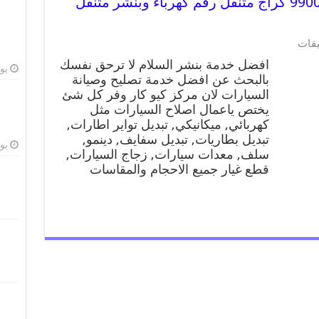
افضل خدمة بنشر السلام 99009551 كراج متنقل رقم كهرباء وبنشر متنقل
يقات
افضل خدمة بنشر السلام لا ترحق نفسك
يوليو
بالبحث عن افضل خدمة تصليح وصيانة
السيارات لان مركز كيو كار وفر كل شئ
يختص ياعمال اصلاح السيارات مثل
كهربائي, ميكانيكي, تبديل تواير اطارات,
تبديل بطاريات, تبديل سفايف, دينمو,
يوليو
سلف, معدات سيارات, زجاج السيارات,
قطع غيار جميع الاحجام والمقاسات