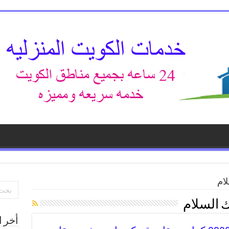
ام
 السلام
أخر ا