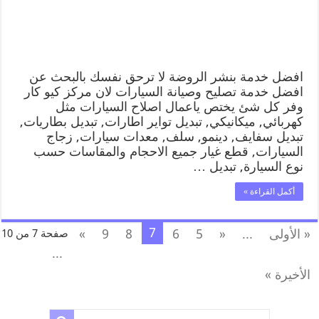
افضل خدمة بنشر الروضة لا ترحق نفسك بالبحث عن
افضل خدمة تصليح وصيانة السيارات لان مركز كيو كار
وفر كل شئ يختص ياعمال اصلاح السيارات مثل
كهربائي, ميكانيكي, تبديل تواير اطارات, تبديل بطاريات,
تبديل سفايف, دينمو, سلف, معدات سيارات, زجاج
السيارات, قطع غيار جميع الاحجام والمقاسات حسب
نوع السيارة, تبديل …
أكمل القراءة »
7
« الأولى
...
«
5
6
8
9
»
صفحة 7 من 10
...
الأخيرة »