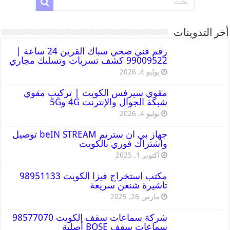
أخر التدوينات
رقم فني صحي سباك القرين 24 ساعة |
99009522 كشف تسربات وتسليك مجاري
يوليو 4, 2026
مقوي سيرفس الكويت | تركيب مقوي
شبكة الجوال والإنترنت 4G و5G
يوليو 4, 2026
جهاز بي ان ستريم beIN STREAM توصيل
واشتراك فوري بالكويت
أكتوبر 1, 2025
مكتب استخراج فيزا الكويت 98951133
تاشيرة شنغن سريعة
مارس 26, 2025
شركة سماعات سقف الكويت 98577070
سماعات سقف BOSE أصلية