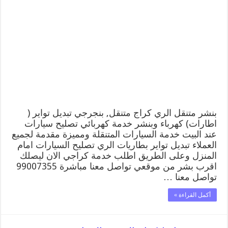
متنقل
|
كراج
الري
99007355
كهرباء
وبنشر,
بنجرجي,
كهربائي
تصليح
سيارات
مغلقة
بنشر متنقل الري كراج متنقل, بنجرجي تبديل تواير (
اطارات) كهرباء وبنشر خدمة كهربائي تصليح سيارات
عند البيت خدمة السيارات المتنقلة ومميزة مقدمة لجميع
العملاء تبديل تواير بطاريات الري تصليح السيارات امام
المنزل وعلى الطريق اطلب خدمة كراجي الان ليصلك
اقرب بشر من موقعي تواصل معنا مباشرة 99007355
تواصل معنا …
أكمل القراءة »