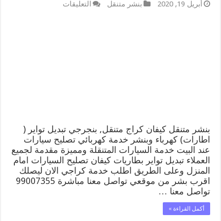
على
أبريل 19, 2020
بنشر متنقل
التعليقات
بنشر
متنقل
|
كراج
كيفان
99007355
كهرباء
وبنشر,
بنجرجي,
كهربائي
تصليح
سيارات
مغلقة
بنشر متنقل كيفان كراج متنقل, بنجرجي تبديل تواير (
اطارات) كهرباء وبنشر خدمة كهربائي تصليح سيارات
عند البيت خدمة السيارات المتنقلة ومميزة مقدمة لجميع
العملاء تبديل تواير بطاريات كيفان تصليح السيارات امام
المنزل وعلى الطريق اطلب خدمة كراجي الان ليصلك
اقرب بشر من موقعي تواصل معنا مباشرة 99007355
تواصل معنا …
أكمل القراءة »