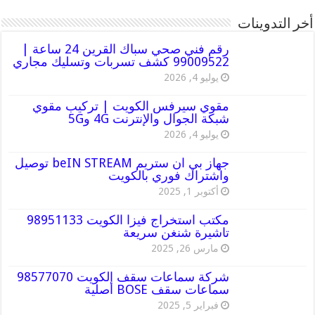
أخر التدوينات
رقم فني صحي سباك القرين 24 ساعة |
99009522 كشف تسربات وتسليك مجاري
يوليو 4, 2026
مقوي سيرفس الكويت | تركيب مقوي
شبكة الجوال والإنترنت 4G و5G
يوليو 4, 2026
جهاز بي ان ستريم beIN STREAM توصيل
واشتراك فوري بالكويت
أكتوبر 1, 2025
مكتب استخراج فيزا الكويت 98951133
تاشيرة شنغن سريعة
مارس 26, 2025
شركة سماعات سقف الكويت 98577070
سماعات سقف BOSE أصلية
فبراير 5, 2025