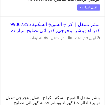
أكمل القراءة »
بنشر متنقل | كراج الشويخ السكنية 99007355
كهرباء وبنشر, بنجرجي, كهربائي تصليح سيارات
على
أبريل 19, 2020
بنشر متنقل
التعليقات
بنشر
متنقل
|
كراج
الشويخ
السكنية
99007355
كهرباء
وبنشر,
بنجرجي,
كهربائي
تصليح
سيارات
مغلقة
بنشر متنقل الشويخ السكنية كراج متنقل, بنجرجي تبديل
تواير ( اطارات) كهرباء وبنشر خدمة كهربائي تصليح