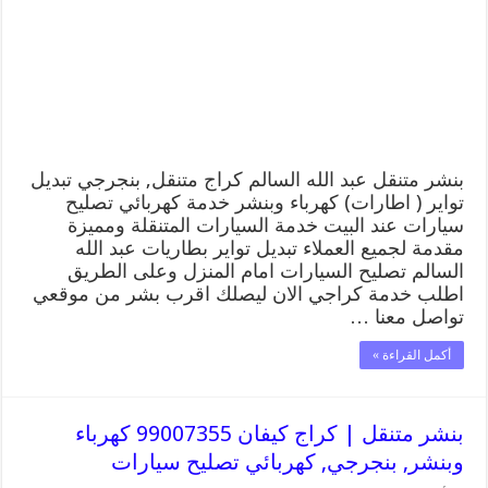
الله
السالم
99007355
كهرباء
وبنشر,
بنجرجي,
كهربائي
تصليح
سيارات
بنشر متنقل عبد الله السالم كراج متنقل, بنجرجي تبديل
مغلقة
تواير ( اطارات) كهرباء وبنشر خدمة كهربائي تصليح
سيارات عند البيت خدمة السيارات المتنقلة ومميزة
مقدمة لجميع العملاء تبديل تواير بطاريات عبد الله
السالم تصليح السيارات امام المنزل وعلى الطريق
اطلب خدمة كراجي الان ليصلك اقرب بشر من موقعي
تواصل معنا …
أكمل القراءة »
بنشر متنقل | كراج كيفان 99007355 كهرباء
وبنشر, بنجرجي, كهربائي تصليح سيارات