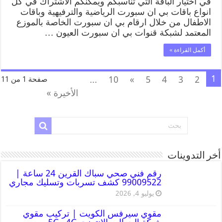
في اختيار الباقة التي تناسبكم ويمكنكم الاشتراك في كل
انواع باقات بي ان سبورت الرياضية والترفيهية وباقات
الاطفال من خلال ارقام بي ان سبورت الخاصة بالموزع
المعتمد لشبكة قنوات بي ان سبورت العيون …
أكمل القراءة »
1
...
10
»
5
4
3
2
صفحة 1 من 11
الأخيرة »
أخر التدوينات
رقم فني صحي سباك القرين 24 ساعة |
99009522 كشف تسربات وتسليك مجاري
يوليو 4, 2026
مقوي سيرفس الكويت | تركيب مقوي