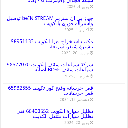
شبكة الجوال والإنترنت 4G و5G
يوليو 4, 2026
جهاز بي ان ستريم beIN STREAM توصيل
واشتراك فوري بالكويت
أكتوبر 1, 2025
مكتب استخراج فيزا الكويت 98951133
تاشيرة شنغن سريعة
مارس 26, 2025
شركة سماعات سقف الكويت 98577070
سماعات سقف BOSE أصلية
فبراير 5, 2025
قص خرسانه وفتح كور تكييف 65932555
قص خرسانات
ديسمبر 18, 2024
تظليل سيارة الكويت 66400552 فني
تظليل سيارات متنقل الكويت
يونيو 28, 2024