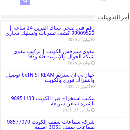
أخر التدوينات
رقم فني صحي سباك القرين 24 ساعة |
99009522 كشف تسربات وتسليك مجاري
يوليو 4, 2026
مقوي سيرفس الكويت | تركيب مقوي
شبكة الجوال والإنترنت 4G و5G
يوليو 4, 2026
جهاز بي ان ستريم beIN STREAM توصيل
واشتراك فوري بالكويت
أكتوبر 1, 2025
مكتب استخراج فيزا الكويت 98951133
تاشيرة شنغن سريعة
مارس 26, 2025
شركة سماعات سقف الكويت 98577070
سماعات سقف BOSE أصلية