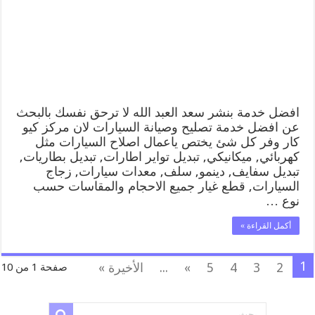
الله
99009551
كراج
متنقل
رقم
كهرباء
وبنشر
متنقل
سعد
افضل خدمة بنشر سعد العبد الله لا ترحق نفسك بالبحث
العبد
عن افضل خدمة تصليح وصيانة السيارات لان مركز كيو
الله
كار وفر كل شئ يختص ياعمال اصلاح السيارات مثل
مغلقة
كهربائي, ميكانيكي, تبديل تواير اطارات, تبديل بطاريات,
تبديل سفايف, دينمو, سلف, معدات سيارات, زجاج
السيارات, قطع غيار جميع الاحجام والمقاسات حسب
نوع …
أكمل القراءة »
1
2
3
4
5
»
...
الأخيرة »
صفحة 1 من 10