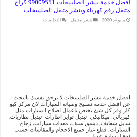
افضل خدمة بنشر الصليبيخات 99009551 كراج
متنقل رقم كهرباء وبنشر متنقل الصليبيخات
على
مايو 4, 2020
بنشر متنقل
التعليقات
افضل
خدمة
بنشر
الصليبيخات
99009551
كراج
متنقل
رقم
كهرباء
وبنشر
متنقل
الصليبيخات
مغلقة
افضل خدمة بنشر الصليبيخات لا ترحق نفسك بالبحث
عن افضل خدمة تصليح وصيانة السيارات لان مركز كيو
كار وفر كل شئ يختص ياعمال اصلاح السيارات مثل
كهربائي, ميكانيكي, تبديل تواير اطارات, تبديل بطاريات,
تبديل سفايف, دينمو, سلف, معدات سيارات, زجاج
السيارات, قطع غيار جميع الاحجام والمقاسات حسب
نوع السيارة, تبديل …