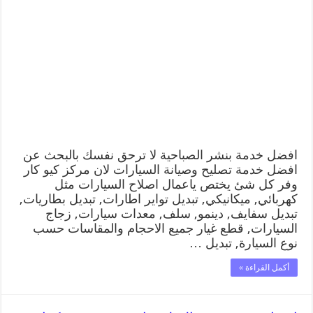
خدمة
بنشر
الصباحية
99009551
كراج
متنقل
رقم
كهرباء
وبنشر
متنقل
الصباحية
مغلقة
افضل خدمة بنشر الصباحية لا ترحق نفسك بالبحث عن
افضل خدمة تصليح وصيانة السيارات لان مركز كيو كار
وفر كل شئ يختص ياعمال اصلاح السيارات مثل
كهربائي, ميكانيكي, تبديل تواير اطارات, تبديل بطاريات,
تبديل سفايف, دينمو, سلف, معدات سيارات, زجاج
السيارات, قطع غيار جميع الاحجام والمقاسات حسب
نوع السيارة, تبديل …
أكمل القراءة »