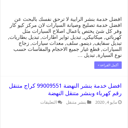
متنقل
الرابية
مغلقة
افضل خدمة بنشر الرابية لا ترحق نفسك بالبحث عن
افضل خدمة تصليح وصيانة السيارات لان مركز كيو كار
وفر كل شئ يختص ياعمال اصلاح السيارات مثل
كهربائي, ميكانيكي, تبديل تواير اطارات, تبديل بطاريات,
تبديل سفايف, دينمو, سلف, معدات سيارات, زجاج
السيارات, قطع غيار جميع الاحجام والمقاسات حسب
نوع السيارة, تبديل …
أكمل القراءة »
افضل خدمة بنشر النهضة 99009551 كراج متنقل
رقم كهرباء وبنشر متنقل النهضة
على
مايو 4, 2020
بنشر متنقل
التعليقات
افضل
خدمة
بنشر
النهضة
99009551