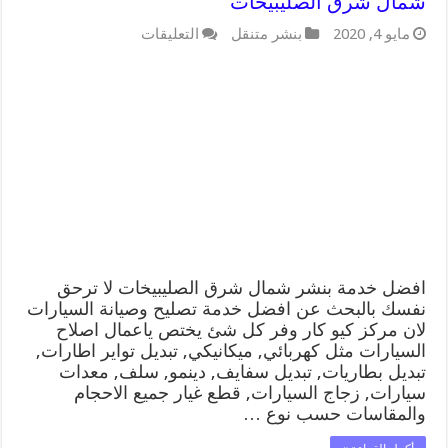
شمال شرق الصليبيخات
على
مايو 4, 2020
بنشر متنقل
التعليقات
افضل
خدمة
بنشر
شمال
شرق
الصليبيخات
99009551
كراج
متنقل
رقم
كهرباء
وبنشر
متنقل
شمال
افضل خدمة بنشر شمال شرق الصليبيخات لا ترحق
شرق
نفسك بالبحث عن افضل خدمة تصليح وصيانة السيارات
الصليبيخات
لان مركز كيو كار وفر كل شئ يختص ياعمال اصلاح
مغلقة
السيارات مثل كهربائي, ميكانيكي, تبديل تواير اطارات,
تبديل بطاريات, تبديل سفايف, دينمو, سلف, معدات
سيارات, زجاج السيارات, قطع غيار جميع الاحجام
والمقاسات حسب نوع …