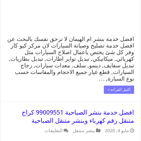
متنقل
رقم
كهرباء
وبنشر
متنقل
ام
الهيمان
افضل خدمة بنشر ام الهيمان لا ترحق نفسك بالبحث عن
مغلقة
افضل خدمة تصليح وصيانة السيارات لان مركز كيو كار
وفر كل شئ يختص ياعمال اصلاح السيارات مثل
كهربائي, ميكانيكي, تبديل تواير اطارات, تبديل بطاريات,
تبديل سفايف, دينمو, سلف, معدات سيارات, زجاج
السيارات, قطع غيار جميع الاحجام والمقاسات حسب
نوع السيارة, …
أكمل القراءة »
افضل خدمة بنشر الصباحية 99009551 كراج
متنقل رقم كهرباء وبنشر متنقل الصباحية
على
مايو 4, 2020
بنشر متنقل
التعليقات
افضل