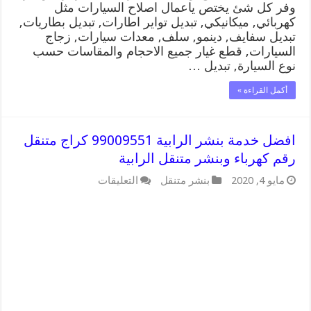
وفر كل شئ يختص ياعمال اصلاح السيارات مثل
كهربائي, ميكانيكي, تبديل تواير اطارات, تبديل بطاريات,
تبديل سفايف, دينمو, سلف, معدات سيارات, زجاج
السيارات, قطع غيار جميع الاحجام والمقاسات حسب
نوع السيارة, تبديل …
أكمل القراءة »
افضل خدمة بنشر الرابية 99009551 كراج متنقل
رقم كهرباء وبنشر متنقل الرابية
على
مايو 4, 2020
بنشر متنقل
التعليقات
افضل
خدمة
بنشر
الرابية
99009551
كراج
متنقل
رقم
كهرباء
وبنشر