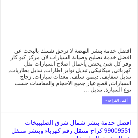
كراج
متنقل
رقم
كهرباء
وبنشر
متنقل
النهضة
مغلقة
افضل خدمة بنشر النهضة لا ترحق نفسك بالبحث عن
افضل خدمة تصليح وصيانة السيارات لان مركز كيو كار
وفر كل شئ يختص ياعمال اصلاح السيارات مثل
كهربائي, ميكانيكي, تبديل تواير اطارات, تبديل بطاريات,
تبديل سفايف, دينمو, سلف, معدات سيارات, زجاج
السيارات, قطع غيار جميع الاحجام والمقاسات حسب
نوع السيارة, تبديل …
أكمل القراءة »
افضل خدمة بنشر شمال شرق الصليبيخات
99009551 كراج متنقل رقم كهرباء وبنشر متنقل