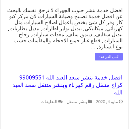
جنوب
الجهراء
افضل خدمة بنشر جنوب الجهراء لا ترحق نفسك بالبحث
مغلقة
عن افضل خدمة تصليح وصيانة السيارات لان مركز كيو
كار وفر كل شئ يختص ياعمال اصلاح السيارات مثل
كهربائي, ميكانيكي, تبديل تواير اطارات, تبديل بطاريات,
تبديل سفايف, دينمو, سلف, معدات سيارات, زجاج
السيارات, قطع غيار جميع الاحجام والمقاسات حسب
نوع السيارة, …
أكمل القراءة »
افضل خدمة بنشر سعد العبد الله 99009551
كراج متنقل رقم كهرباء وبنشر متنقل سعد العبد
الله
على
مايو 4, 2020
بنشر متنقل
التعليقات
افضل
خدمة
بنشر
سعد
العبد