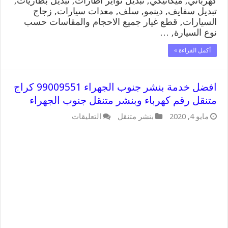
كهربائي, ميكانيكي, تبديل تواير اطارات, تبديل بطاريات,
تبديل سفايف, دينمو, سلف, معدات سيارات, زجاج
السيارات, قطع غيار جميع الاحجام والمقاسات حسب
نوع السيارة, …
أكمل القراءة »
افضل خدمة بنشر جنوب الجهراء 99009551 كراج
متنقل رقم كهرباء وبنشر متنقل جنوب الجهراء
على
مايو 4, 2020
بنشر متنقل
التعليقات
افضل
خدمة
بنشر
جنوب
الجهراء
99009551
كراج
متنقل
رقم
كهرباء
وبنشر
متنقل