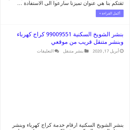
ثقتكم بنا هي عنوان تميزنا سارعوا الى الاستفادة …
أكمل القراءة »
بنشر الشويخ السكنية 99009551 كراج كهرباء
وبنشر متنقل قريب من موقعي
على
أبريل 17, 2020
بنشر متنقل
التعليقات
بنشر
الشويخ
السكنية
99009551
كراج
كهرباء
وبنشر
متنقل
قريب
من
موقعي
مغلقة
بنشر الشويخ السكنية ارقام خدمة كراج كهرباء وبنشر