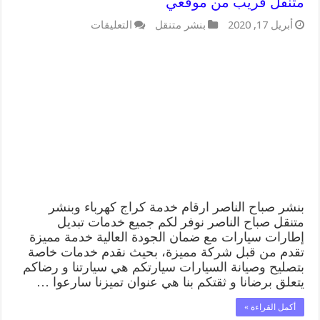
متنقل قريب من موقعي
على
أبريل 17, 2020
بنشر متنقل
التعليقات
بنشر
صباح
الناصر
99009551
كراج
كهرباء
وبنشر
متنقل
قريب
من
موقعي
مغلقة
بنشر صباح الناصر ارقام خدمة كراج كهرباء وبنشر
متنقل صباح الناصر نوفر لكم جميع خدمات تبديل
إطارات سيارات مع ضمان الجودة العالية خدمة مميزة
تقدم من قبل شركة مميزة، بحيث نقدم خدمات خاصة
بتصليح وصيانة السيارات سيارتكم هي سيارتنا و رضاكم
يتعلق برضانا و ثقتكم بنا هي عنوان تميزنا سارعوا …
أكمل القراءة »