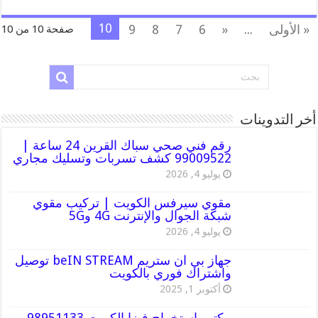
10
« الأولى
...
«
6
7
8
9
صفحة 10 من 10
أخر التدوينات
رقم فني صحي سباك القرين 24 ساعة |
99009522 كشف تسربات وتسليك مجاري
يوليو 4, 2026
مقوي سيرفس الكويت | تركيب مقوي
شبكة الجوال والإنترنت 4G و5G
يوليو 4, 2026
جهاز بي ان ستريم beIN STREAM توصيل
واشتراك فوري بالكويت
أكتوبر 1, 2025
مكتب استخراج فيزا الكويت 98951133