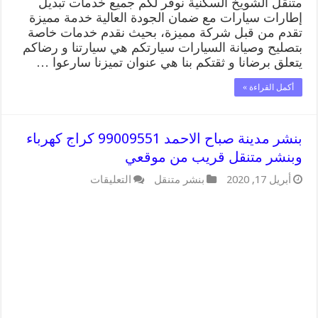
متنقل الشويخ السكنية نوفر لكم جميع خدمات تبديل
إطارات سيارات مع ضمان الجودة العالية خدمة مميزة
تقدم من قبل شركة مميزة، بحيث نقدم خدمات خاصة
بتصليح وصيانة السيارات سيارتكم هي سيارتنا و رضاكم
يتعلق برضانا و ثقتكم بنا هي عنوان تميزنا سارعوا …
أكمل القراءة »
بنشر مدينة صباح الاحمد 99009551 كراج كهرباء
وبنشر متنقل قريب من موقعي
على
أبريل 17, 2020
بنشر متنقل
التعليقات
بنشر
مدينة
صباح
الاحمد
99009551
كراج
كهرباء
وبنشر
متنقل
قريب