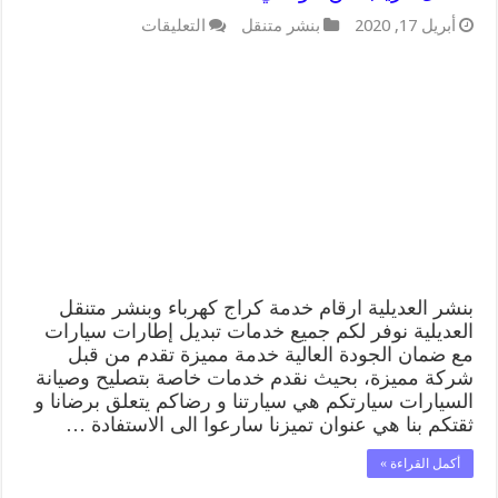
على
أبريل 17, 2020
بنشر متنقل
التعليقات
بنشر
العديلية
99009551
كراج
كهرباء
وبنشر
متنقل
قريب
من
موقعي
مغلقة
بنشر العديلية ارقام خدمة كراج كهرباء وبنشر متنقل
العديلية نوفر لكم جميع خدمات تبديل إطارات سيارات
مع ضمان الجودة العالية خدمة مميزة تقدم من قبل
شركة مميزة، بحيث نقدم خدمات خاصة بتصليح وصيانة
السيارات سيارتكم هي سيارتنا و رضاكم يتعلق برضانا و
ثقتكم بنا هي عنوان تميزنا سارعوا الى الاستفادة …
أكمل القراءة »