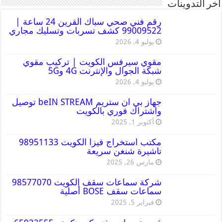
أخر التدوينات
رقم فني صحي سباك القرين 24 ساعة |
99009522 كشف تسربات وتسليك مجاري
يوليو 4, 2026
مقوي سيرفس الكويت | تركيب مقوي
شبكة الجوال والإنترنت 4G و5G
يوليو 4, 2026
جهاز بي ان ستريم beIN STREAM توصيل
واشتراك فوري بالكويت
أكتوبر 1, 2025
مكتب استخراج فيزا الكويت 98951133
تاشيرة شنغن سريعة
مارس 26, 2025
شركة سماعات سقف الكويت 98577070
سماعات سقف BOSE أصلية
فبراير 5, 2025