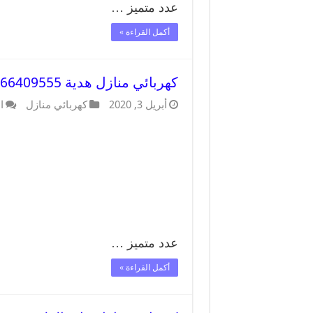
عدد متميز …
أكمل القراءة »
كهربائي منازل هدية 66409555 خدمة تصليح وصيانة الكهرباء بالكويت
أبريل 3, 2020
كهربائي منازل
ا
عدد متميز …
أكمل القراءة »