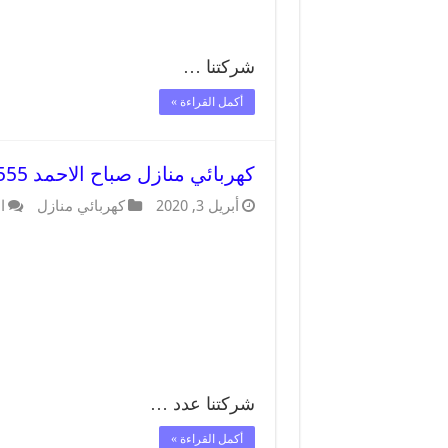
شركتنا …
أكمل القراءة »
كهربائي منازل صباح الاحمد 66409555 خدمة تصليح وصيانة الكهرباء بالكويت
أبريل 3, 2020
كهربائي منازل
ا
شركتنا عدد …
أكمل القراءة »