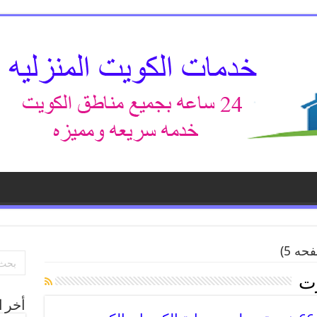
ه 5)
ت
أخر ا