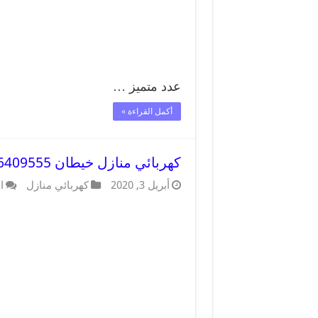
عدد متميز …
أكمل القراءة »
كهربائي منازل خيطان 66409555 خدمة تصليح وصيانة الكهرباء بالكويت
أبريل 3, 2020
كهربائي منازل
ا