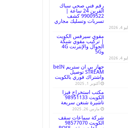
رقم فني صحي سباك
القرين 24 ساعة |
99009522 كشف
تسربات وتسليك مجاري
 4, 2026
مقوي سيرفس الكويت
| تركيب مقوي شبكة
الجوال والإنترنت 4G
و5G
 4, 2026
جهاز بي ان ستريم beIN
STREAM توصيل
واشتراك فوري بالكويت
أكتوبر 1, 2025
مكتب استخراج فيزا
الكويت 98951133
تاشيرة شنغن سريعة
مارس 26, 2025
شركة سماعات سقف
الكويت 98577070
سماعات سقف BOSE