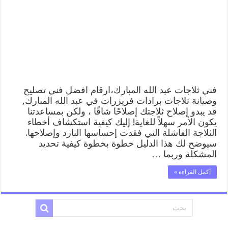
المبارك
رقم
62224041
افضل
فني
تصليح
وصيانة
ثلاجات
عبد
الله
فني ثلاجات عبد الله المبارك،ارقام افضل فني تصليح
المبارك
وصيانة ثلاجات برادات فريزرات في عبد الله المبارك,
مغلقة
قد يبدو إصلاح ثلاجتك إصلاحًا شاقًا ، ولكن بمساعدتنا
يكون الأمر سهلاً للغاية! إليك كيفية استكشاف أخطاء
الثلاجة الفاشلة التي فقدت إحساسها البارد وإصلاحها.
سيوضح لك هذا الدليل خطوة بخطوة كيفية تحديد
المشكلة وربما …
أكمل القراءة »