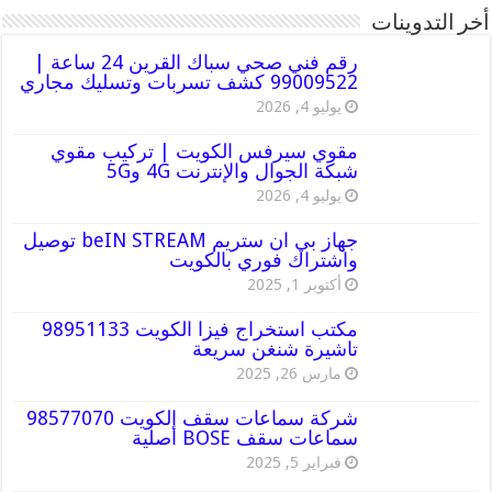
أخر التدوينات
رقم فني صحي سباك القرين 24 ساعة |
99009522 كشف تسربات وتسليك مجاري
يوليو 4, 2026
مقوي سيرفس الكويت | تركيب مقوي
شبكة الجوال والإنترنت 4G و5G
يوليو 4, 2026
جهاز بي ان ستريم beIN STREAM توصيل
واشتراك فوري بالكويت
أكتوبر 1, 2025
مكتب استخراج فيزا الكويت 98951133
تاشيرة شنغن سريعة
مارس 26, 2025
شركة سماعات سقف الكويت 98577070
سماعات سقف BOSE أصلية
فبراير 5, 2025