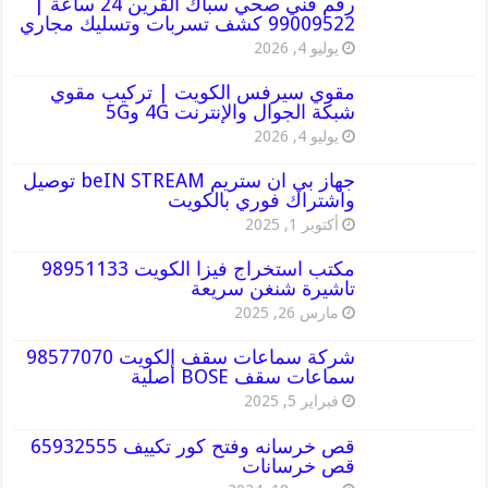
رقم فني صحي سباك القرين 24 ساعة |
99009522 كشف تسربات وتسليك مجاري
يوليو 4, 2026
مقوي سيرفس الكويت | تركيب مقوي
شبكة الجوال والإنترنت 4G و5G
يوليو 4, 2026
جهاز بي ان ستريم beIN STREAM توصيل
واشتراك فوري بالكويت
أكتوبر 1, 2025
مكتب استخراج فيزا الكويت 98951133
تاشيرة شنغن سريعة
مارس 26, 2025
شركة سماعات سقف الكويت 98577070
سماعات سقف BOSE أصلية
فبراير 5, 2025
قص خرسانه وفتح كور تكييف 65932555
قص خرسانات