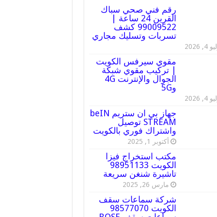
رقم فني صحي سباك
القرين 24 ساعة |
99009522 كشف
تسربات وتسليك مجاري
 4, 2026
مقوي سيرفس الكويت
| تركيب مقوي شبكة
الجوال والإنترنت 4G
و5G
 4, 2026
جهاز بي ان ستريم beIN
STREAM توصيل
واشتراك فوري بالكويت
أكتوبر 1, 2025
مكتب استخراج فيزا
الكويت 98951133
تاشيرة شنغن سريعة
مارس 26, 2025
شركة سماعات سقف
الكويت 98577070
سماعات سقف BOSE