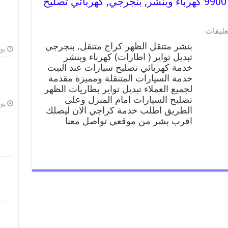
بنشر متنقل | كراج الظهر 99007355 كهرباء وبنشر, بنجرجي, كهربائي تصليح
على
عليقات
بنشر
بنشر متنقل الظهر كراج متنقل, بنجرجي
متنقل
يوليو
تبديل تواير ( اطارات) كهرباء وبنشر
|
خدمة كهربائي تصليح سيارات عند البيت
كراج
الظهر
خدمة السيارات المتنقلة ومميزة مقدمة
99007355
لجميع العملاء تبديل تواير بطاريات الظهر
كهرباء
تصليح السيارات امام المنزل وعلى
وبنشر,
يوليو
الطريق اطلب خدمة كراجي الان ليصلك
بنجرجي,
اقرب بشر من موقعي تواصل معنا
كهربائي
تصليح
سيارات
مغلقة