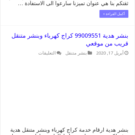
ثقتكم بنا هي عنوان تميزنا سارعوا الى الاستفادة …
أكمل القراءة »
بنشر هدية 99009551 كراج كهرباء وبنشر متنقل
قريب من موقعي
على
أبريل 17, 2020
بنشر متنقل
التعليقات
بنشر
هدية
99009551
كراج
كهرباء
وبنشر
متنقل
قريب
من
موقعي
مغلقة
بنشر هدية ارقام خدمة كراج كهرباء وبنشر متنقل هدية