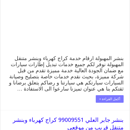
كراج
كهرباء
وبنشر
متنقل
قريب
من
موقعي
مغلقة
بنشر المهبولة ارقام خدمة كراج كهرباء وبنشر متنقل
المهبولة نوفر لكم جميع خدمات تبديل إطارات سيارات
مع ضمان الجودة العالية خدمة مميزة تقدم من قبل
شركة مميزة، بحيث نقدم خدمات خاصة بتصليح وصيانة
السيارات سيارتكم هي سيارتنا و رضاكم يتعلق برضانا و
ثقتكم بنا هي عنوان تميزنا سارعوا الى الاستفادة …
أكمل القراءة »
بنشر جابر العلي 99009551 كراج كهرباء وبنشر
متنقل قريب من موقعي