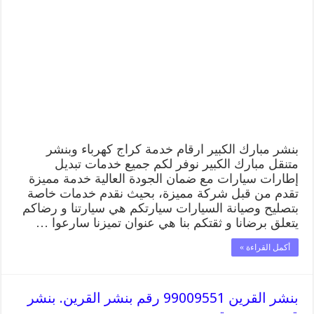
الكبير
99009551
كراج
كهرباء
وبنشر
متنقل
قريب
من
موقعي
مغلقة
بنشر مبارك الكبير ارقام خدمة كراج كهرباء وبنشر
متنقل مبارك الكبير نوفر لكم جميع خدمات تبديل
إطارات سيارات مع ضمان الجودة العالية خدمة مميزة
تقدم من قبل شركة مميزة، بحيث نقدم خدمات خاصة
بتصليح وصيانة السيارات سيارتكم هي سيارتنا و رضاكم
يتعلق برضانا و ثقتكم بنا هي عنوان تميزنا سارعوا …
أكمل القراءة »
بنشر القرين 99009551 رقم بنشر القرين. بنشر