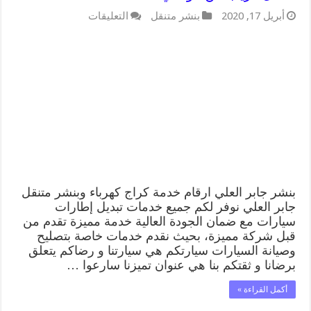
على
أبريل 17, 2020
بنشر متنقل
التعليقات
بنشر
جابر
العلي
99009551
كراج
كهرباء
وبنشر
متنقل
قريب
من
موقعي
مغلقة
بنشر جابر العلي ارقام خدمة كراج كهرباء وبنشر متنقل
جابر العلي نوفر لكم جميع خدمات تبديل إطارات
سيارات مع ضمان الجودة العالية خدمة مميزة تقدم من
قبل شركة مميزة، بحيث نقدم خدمات خاصة بتصليح
وصيانة السيارات سيارتكم هي سيارتنا و رضاكم يتعلق
برضانا و ثقتكم بنا هي عنوان تميزنا سارعوا …
أكمل القراءة »