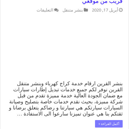
قريب من موقعي
على
أبريل 17, 2020
بنشر متنقل
التعليقات
بنشر
القرين
99009551
رقم
بنشر
القرين.
بنشر
قريب
من
موقعي
مغلقة
بنشر القرين ارقام خدمة كراج كهرباء وبنشر متنقل
القرين نوفر لكم جميع خدمات تبديل إطارات سيارات
مع ضمان الجودة العالية خدمة مميزة تقدم من قبل
شركة مميزة، بحيث نقدم خدمات خاصة بتصليح وصيانة
السيارات سيارتكم هي سيارتنا و رضاكم يتعلق برضانا و
ثقتكم بنا هي عنوان تميزنا سارعوا الى الاستفادة …
أكمل القراءة »