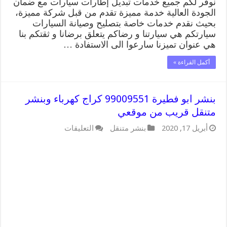
نوفر لكم جميع خدمات تبديل إطارات سيارات مع ضمان
الجودة العالية خدمة مميزة تقدم من قبل شركة مميزة،
بحيث نقدم خدمات خاصة بتصليح وصيانة السيارات
سيارتكم هي سيارتنا و رضاكم يتعلق برضانا و ثقتكم بنا
هي عنوان تميزنا سارعوا الى الاستفادة …
أكمل القراءة »
بنشر ابو فطيرة 99009551 كراج كهرباء وبنشر
متنقل قريب من موقعي
على
أبريل 17, 2020
بنشر متنقل
التعليقات
بنشر
ابو
فطيرة
99009551
كراج
كهرباء
وبنشر
متنقل
قريب
من