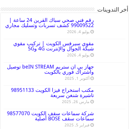
أخر التدوينات
رقم فني صحي سباك القرين 24 ساعة |
99009522 كشف تسربات وتسليك مجاري
يوليو 4, 2026
مقوي سيرفس الكويت | تركيب مقوي
شبكة الجوال والإنترنت 4G و5G
يوليو 4, 2026
جهاز بي ان ستريم beIN STREAM توصيل
واشتراك فوري بالكويت
أكتوبر 1, 2025
مكتب استخراج فيزا الكويت 98951133
تاشيرة شنغن سريعة
مارس 26, 2025
شركة سماعات سقف الكويت 98577070
سماعات سقف BOSE أصلية
فبراير 5, 2025