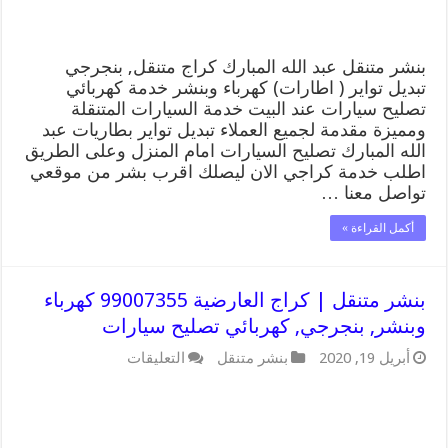
بنجرجي,
كهربائي
تصليح
سيارات
بنشر متنقل عبد الله المبارك كراج متنقل, بنجرجي
مغلقة
تبديل تواير ( اطارات) كهرباء وبنشر خدمة كهربائي
تصليح سيارات عند البيت خدمة السيارات المتنقلة
ومميزة مقدمة لجميع العملاء تبديل تواير بطاريات عبد
الله المبارك تصليح السيارات امام المنزل وعلى الطريق
اطلب خدمة كراجي الان ليصلك اقرب بشر من موقعي
تواصل معنا …
أكمل القراءة »
بنشر متنقل | كراج العارضية 99007355 كهرباء
وبنشر, بنجرجي, كهربائي تصليح سيارات
على
أبريل 19, 2020
بنشر متنقل
التعليقات
بنشر
متنقل
|
كراج
العارضية