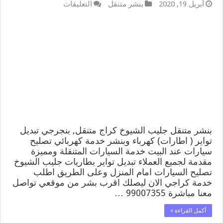
على
أبريل 19, 2020
بنشر متنقل
التعليقات
بنشر
متنقل
|
كراج
جليب
الشيوخ
99007355
كهرباء
وبنشر,
بنجرجي,
كهربائي
تصليح
سيارات
مغلقة
بنشر متنقل جليب الشيوخ كراج متنقل, بنجرجي تبديل
تواير ( اطارات) كهرباء وبنشر خدمة كهربائي تصليح
سيارات عند البيت خدمة السيارات المتنقلة ومميزة
مقدمة لجميع العملاء تبديل تواير بطاريات جليب الشيوخ
تصليح السيارات امام المنزل وعلى الطريق اطلب
خدمة كراجي الان ليصلك اقرب بشر من موقعي تواصل
معنا مباشرة 99007355 …
أكمل القراءة »