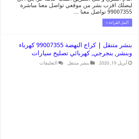
ليصلك اقرب بشر من موقعي تواصل معنا مباشرة
99007355 تواصل معنا …
أكمل القراءة »
بنشر متنقل | كراج النهضة 99007355 كهرباء
وبنشر, بنجرجي, كهربائي تصليح سيارات
على
أبريل 19, 2020
بنشر متنقل
التعليقات
بنشر
متنقل
|
كراج
النهضة
99007355
كهرباء
وبنشر,
بنجرجي,
كهربائي
تصليح
سيارات
مغلقة