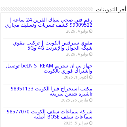
أخر التدوينات
رقم فني صحي سباك القرين 24 ساعة |
99009522 كشف تسربات وتسليك مجاري
يوليو 4, 2026
مقوي سيرفس الكويت | تركيب مقوي
شبكة الجوال والإنترنت 4G و5G
يوليو 4, 2026
جهاز بي ان ستريم beIN STREAM توصيل
واشتراك فوري بالكويت
أكتوبر 1, 2025
مكتب استخراج فيزا الكويت 98951133
تاشيرة شنغن سريعة
مارس 26, 2025
شركة سماعات سقف الكويت 98577070
سماعات سقف BOSE أصلية
فبراير 5, 2025