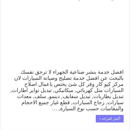
افضل
خدمة
بنشر
صناعية
الجهراء
99009551
كراج
متنقل
رقم
كهرباء
وبنشر
متنقل
صناعية
الجهراء
افضل خدمة بنشر صناعية الجهراء لا ترحق نفسك
مغلقة
بالبحث عن افضل خدمة تصليح وصيانة السيارات لان
مركز كيو كار وفر كل شئ يختص ياعمال اصلاح
السيارات مثل كهربائي, ميكانيكي, تبديل تواير اطارات,
تبديل بطاريات, تبديل سفايف, دينمو, سلف, معدات
سيارات, زجاج السيارات, قطع غيار جميع الاحجام
والمقاسات حسب نوع السيارة, …
أكمل القراءة »