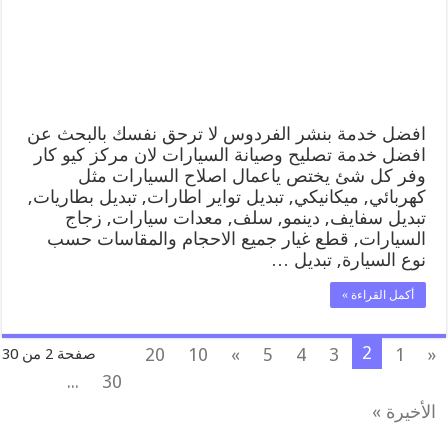
متنقل
رقم
كهرباء
وبنشر
متنقل
الفردوس
مغلقة
افضل خدمة بنشر الفردوس لا ترحق نفسك بالبحث عن
افضل خدمة تصليح وصيانة السيارات لان مركز كيو كار
وفر كل شئ يختص ياعمال اصلاح السيارات مثل
كهربائي, ميكانيكي, تبديل تواير اطارات, تبديل بطاريات,
تبديل سفايف, دينمو, سلف, معدات سيارات, زجاج
السيارات, قطع غيار جميع الاحجام والمقاسات حسب
نوع السيارة, تبديل …
أكمل القراءة »
2
20
10
»
5
4
3
1
«
صفحة 2 من 30
...
30
الأخيرة »