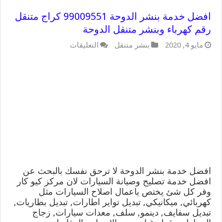
افضل خدمة بنشر الدوحة 99009551 كراج متنقل
رقم كهرباء وبنشر متنقل الدوحة
على
مايو 4, 2020
بنشر متنقل
التعليقات
افضل
خدمة
بنشر
الدوحة
99009551
كراج
متنقل
رقم
كهرباء
وبنشر
متنقل
الدوحة
مغلقة
افضل خدمة بنشر الدوحة لا ترحق نفسك بالبحث عن
افضل خدمة تصليح وصيانة السيارات لان مركز كيو كار
وفر كل شئ يختص ياعمال اصلاح السيارات مثل
كهربائي, ميكانيكي, تبديل تواير اطارات, تبديل بطاريات,
تبديل سفايف, دينمو, سلف, معدات سيارات, زجاج