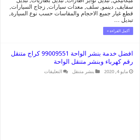
ميكانيكي, تبديل تواير اطارات, تبديل بطاريات, تبديل
سفايف, دينمو, سلف, معدات سيارات, زجاج السيارات,
قطع غيار جميع الاحجام والمقاسات حسب نوع السيارة,
تبديل …
أكمل القراءة »
افضل خدمة بنشر الواحة 99009551 كراج متنقل
رقم كهرباء وبنشر متنقل الواحة
على
مايو 4, 2020
بنشر متنقل
التعليقات
افضل
خدمة
بنشر
الواحة
99009551
كراج
متنقل
رقم
كهرباء
وبنشر
متنقل
الواحة