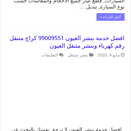
السيارات, قطع غيار جميع الاحجام والمقاسات حسب
نوع السيارة, تبديل …
أكمل القراءة »
افضل خدمة بنشر العيون 99009551 كراج متنقل
رقم كهرباء وبنشر متنقل العيون
على
مايو 4, 2020
بنشر متنقل
التعليقات
افضل
خدمة
بنشر
العيون
99009551
كراج
متنقل
رقم
كهرباء
وبنشر
متنقل
العيون
مغلقة
افضل خدمة بنشر العيون لا ترحق نفسك بالبحث عن