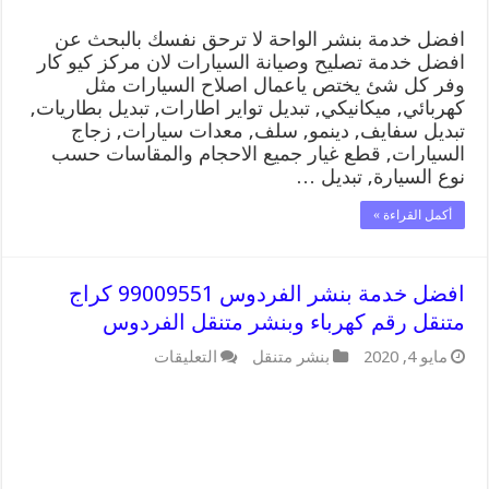
مغلقة
افضل خدمة بنشر الواحة لا ترحق نفسك بالبحث عن
افضل خدمة تصليح وصيانة السيارات لان مركز كيو كار
وفر كل شئ يختص ياعمال اصلاح السيارات مثل
كهربائي, ميكانيكي, تبديل تواير اطارات, تبديل بطاريات,
تبديل سفايف, دينمو, سلف, معدات سيارات, زجاج
السيارات, قطع غيار جميع الاحجام والمقاسات حسب
نوع السيارة, تبديل …
أكمل القراءة »
افضل خدمة بنشر الفردوس 99009551 كراج
متنقل رقم كهرباء وبنشر متنقل الفردوس
على
مايو 4, 2020
بنشر متنقل
التعليقات
افضل
خدمة
بنشر
الفردوس
99009551
كراج