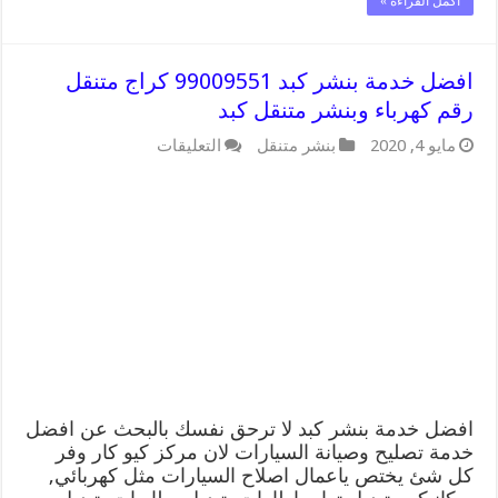
أكمل القراءة »
افضل خدمة بنشر كبد 99009551 كراج متنقل
رقم كهرباء وبنشر متنقل كبد
على
مايو 4, 2020
بنشر متنقل
التعليقات
افضل
خدمة
بنشر
كبد
99009551
كراج
متنقل
رقم
كهرباء
وبنشر
متنقل
كبد
مغلقة
افضل خدمة بنشر كبد لا ترحق نفسك بالبحث عن افضل
خدمة تصليح وصيانة السيارات لان مركز كيو كار وفر
كل شئ يختص ياعمال اصلاح السيارات مثل كهربائي,