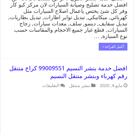
افضل خدمة تصليح وصيانة السيارات لان مركز كيو كار
وفر كل شئ يختص ياعمال اصلاح السيارات مثل
كهربائي, ميكانيكي, تبديل تواير اطارات, تبديل بطاريات,
تبديل سفايف, دينمو, سلف, معدات سيارات, زجاج
السيارات, قطع غيار جميع الاحجام والمقاسات حسب
نوع السيارة, …
أكمل القراءة »
افضل خدمة بنشر النسيم 99009551 كراج متنقل
رقم كهرباء وبنشر متنقل النسيم
على
مايو 4, 2020
بنشر متنقل
التعليقات
افضل
خدمة
بنشر
النسيم
99009551
كراج
متنقل
رقم
كهرباء