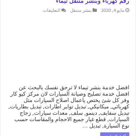
رقم كهرباء وبنشر متنقل تيماء
على
مايو 4, 2020
بنشر متنقل
التعليقات
افضل
خدمة
بنشر
تيماء
99009551
كراج
متنقل
رقم
كهرباء
وبنشر
متنقل
تيماء
مغلقة
افضل خدمة بنشر تيماء لا ترحق نفسك بالبحث عن
افضل خدمة تصليح وصيانة السيارات لان مركز كيو كار
وفر كل شئ يختص ياعمال اصلاح السيارات مثل
كهربائي, ميكانيكي, تبديل تواير اطارات, تبديل بطاريات,
تبديل سفايف, دينمو, سلف, معدات سيارات, زجاج
السيارات, قطع غيار جميع الاحجام والمقاسات حسب
نوع السيارة, تبديل …