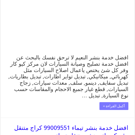
النعيم
99009551
كراج
متنقل
رقم
كهرباء
وبنشر
متنقل
النعيم
مغلقة
افضل خدمة بنشر النعيم لا ترحق نفسك بالبحث عن
افضل خدمة تصليح وصيانة السيارات لان مركز كيو كار
وفر كل شئ يختص ياعمال اصلاح السيارات مثل
كهربائي, ميكانيكي, تبديل تواير اطارات, تبديل بطاريات,
تبديل سفايف, دينمو, سلف, معدات سيارات, زجاج
السيارات, قطع غيار جميع الاحجام والمقاسات حسب
نوع السيارة, تبديل …
أكمل القراءة »
افضل خدمة بنشر تيماء 99009551 كراج متنقل