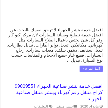
رقم
كهرباء
وبنشر
متنقل
الجهراء
مغلقة
افضل خدمة بنشر الجهراء لا ترحق نفسك بالبحث عن
افضل خدمة تصليح وصيانة السيارات لان مركز كيو كار
وفر كل شئ يختص ياعمال اصلاح السيارات مثل
كهربائي, ميكانيكي, تبديل تواير اطارات, تبديل بطاريات,
تبديل سفايف, دينمو, سلف, معدات سيارات, زجاج
السيارات, قطع غيار جميع الاحجام والمقاسات حسب
نوع السيارة, تبديل …
أكمل القراءة »
افضل خدمة بنشر صناعية الجهراء 99009551
كراج متنقل رقم كهرباء وبنشر متنقل صناعية
الجهراء
على
مايو 4, 2020
بنشر متنقل
التعليقات