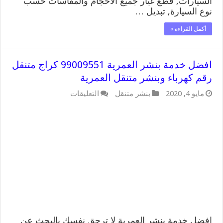
السيارات, قطع غيار جميع الاحجام والمقاسات حسب
نوع السيارة, تبديل …
أكمل القراءة »
افضل خدمة بنشر العمرية 99009551 كراج متنقل
رقم كهرباء وبنشر متنقل العمرية
على
مايو 4, 2020
بنشر متنقل
التعليقات
افضل
خدمة
بنشر
العمرية
99009551
كراج
متنقل
رقم
كهرباء
وبنشر
متنقل
العمرية
مغلقة
افضل خدمة بنشر العمرية لا ترحق نفسك بالبحث عن