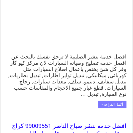
الصليبية
99009551
كراج
متنقل
رقم
كهرباء
وبنشر
متنقل
الصليبية
مغلقة
افضل خدمة بنشر الصليبية لا ترحق نفسك بالبحث عن
افضل خدمة تصليح وصيانة السيارات لان مركز كيو كار
وفر كل شئ يختص ياعمال اصلاح السيارات مثل
كهربائي, ميكانيكي, تبديل تواير اطارات, تبديل بطاريات,
تبديل سفايف, دينمو, سلف, معدات سيارات, زجاج
السيارات, قطع غيار جميع الاحجام والمقاسات حسب
نوع السيارة, تبديل …
أكمل القراءة »
افضل خدمة بنشر صباح الناصر 99009551 كراج