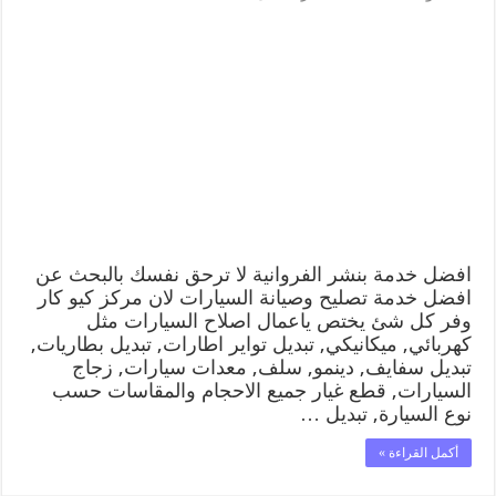
افضل
خدمة
بنشر
الفروانية
99009551
كراج
متنقل
رقم
كهرباء
وبنشر
متنقل
الفروانية
مغلقة
افضل خدمة بنشر الفروانية لا ترحق نفسك بالبحث عن
افضل خدمة تصليح وصيانة السيارات لان مركز كيو كار
وفر كل شئ يختص ياعمال اصلاح السيارات مثل
كهربائي, ميكانيكي, تبديل تواير اطارات, تبديل بطاريات,
تبديل سفايف, دينمو, سلف, معدات سيارات, زجاج
السيارات, قطع غيار جميع الاحجام والمقاسات حسب
نوع السيارة, تبديل …
أكمل القراءة »