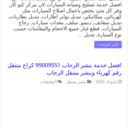
افضل خدمة تصليح وصيانة السيارات لان مركز كيو كار
وفر كل شئ يختص ياعمال اصلاح السيارات مثل
كهربائي, ميكانيكي, تبديل تواير اطارات, تبديل بطاريات,
تبديل سفايف, دينمو, سلف, معدات سيارات, زجاج
السيارات, قطع غيار جميع الاحجام والمقاسات حسب
نوع السيارة, تبديل …
أكمل القراءة »
افضل خدمة بنشر الرحاب 99009551 كراج متنقل
رقم كهرباء وبنشر متنقل الرحاب
على
مايو 4, 2020
بنشر متنقل
التعليقات
افضل
خدمة
بنشر
الرحاب
99009551
كراج
متنقل
رقم
كهرباء