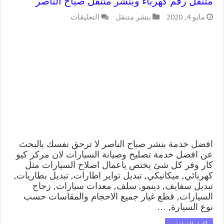
متنقل رقم كهرباء وبنشر متنقل صباح الناصر
على
مايو 4, 2020
بنشر متنقل
التعليقات
افضل
خدمة
بنشر
صباح
الناصر
99009551
كراج
متنقل
رقم
كهرباء
وبنشر
متنقل
صباح
الناصر
افضل خدمة بنشر صباح الناصر لا ترحق نفسك بالبحث
مغلقة
عن افضل خدمة تصليح وصيانة السيارات لان مركز كيو
كار وفر كل شئ يختص ياعمال اصلاح السيارات مثل
كهربائي, ميكانيكي, تبديل تواير اطارات, تبديل بطاريات,
تبديل سفايف, دينمو, سلف, معدات سيارات, زجاج
السيارات, قطع غيار جميع الاحجام والمقاسات حسب
نوع السيارة, …