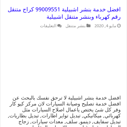
افضل خدمة بنشر اشبيلية 99009551 كراج متنقل
رقم كهرباء وبنشر متنقل اشبيلية
على
مايو 4, 2020
بنشر متنقل
التعليقات
افضل
خدمة
بنشر
اشبيلية
99009551
كراج
متنقل
رقم
كهرباء
وبنشر
متنقل
اشبيلية
مغلقة
افضل خدمة بنشر اشبيلية لا ترحق نفسك بالبحث عن
افضل خدمة تصليح وصيانة السيارات لان مركز كيو كار
وفر كل شئ يختص ياعمال اصلاح السيارات مثل
كهربائي, ميكانيكي, تبديل تواير اطارات, تبديل بطاريات,
تبديل سفايف, دينمو, سلف, معدات سيارات, زجاج