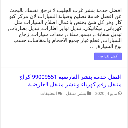
غرب
الجليب
افضل خدمة بنشر غرب الجليب لا ترحق نفسك بالبحث
مغلقة
عن افضل خدمة تصليح وصيانة السيارات لان مركز كيو
كار وفر كل شئ يختص ياعمال اصلاح السيارات مثل
كهربائي, ميكانيكي, تبديل تواير اطارات, تبديل بطاريات,
تبديل سفايف, دينمو, سلف, معدات سيارات, زجاج
السيارات, قطع غيار جميع الاحجام والمقاسات حسب
نوع السيارة, …
أكمل القراءة »
افضل خدمة بنشر العارضية 99009551 كراج
متنقل رقم كهرباء وبنشر متنقل العارضية
على
مايو 4, 2020
بنشر متنقل
التعليقات
افضل
خدمة
بنشر
العارضية
99009551
كراج