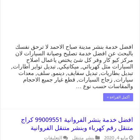
الاحمد
99009551
كراج
متنقل
رقم
كهرباء
وبنشر
متنقل
مدينة
افضل خدمة بنشر مدينة صباح الاحمد لا ترحق نفسك
صباح
بالبحث عن افضل خدمة تصليح وصيانة السيارات لان
الاحمد
مركز كيو كار وفر كل شئ يختص ياعمال اصلاح
مغلقة
السيارات مثل كهربائي, ميكانيكي, تبديل تواير اطارات,
تبديل بطاريات, تبديل سفايف, دينمو, سلف, معدات
سيارات, زجاج السيارات, قطع غيار جميع الاحجام
والمقاسات حسب نوع …
أكمل القراءة »
افضل خدمة بنشر الفروانية 99009551 كراج
متنقل رقم كهرباء وبنشر متنقل الفروانية
على
مايو 4, 2020
بنشر متنقل
التعليقات