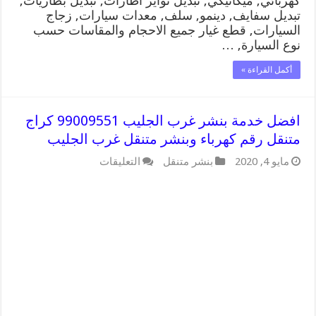
كهربائي, ميكانيكي, تبديل تواير اطارات, تبديل بطاريات,
تبديل سفايف, دينمو, سلف, معدات سيارات, زجاج
السيارات, قطع غيار جميع الاحجام والمقاسات حسب
نوع السيارة, …
أكمل القراءة »
افضل خدمة بنشر غرب الجليب 99009551 كراج
متنقل رقم كهرباء وبنشر متنقل غرب الجليب
على
مايو 4, 2020
بنشر متنقل
التعليقات
افضل
خدمة
بنشر
غرب
الجليب
99009551
كراج
متنقل
رقم
كهرباء
وبنشر
متنقل