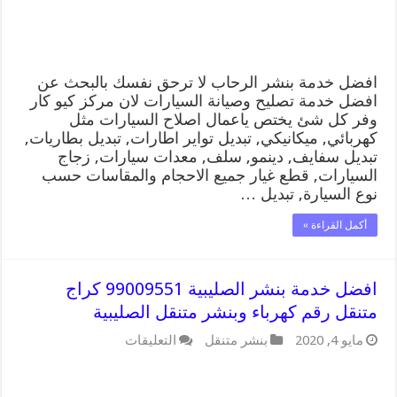
وبنشر
متنقل
الرحاب
مغلقة
افضل خدمة بنشر الرحاب لا ترحق نفسك بالبحث عن
افضل خدمة تصليح وصيانة السيارات لان مركز كيو كار
وفر كل شئ يختص ياعمال اصلاح السيارات مثل
كهربائي, ميكانيكي, تبديل تواير اطارات, تبديل بطاريات,
تبديل سفايف, دينمو, سلف, معدات سيارات, زجاج
السيارات, قطع غيار جميع الاحجام والمقاسات حسب
نوع السيارة, تبديل …
أكمل القراءة »
افضل خدمة بنشر الصليبية 99009551 كراج
متنقل رقم كهرباء وبنشر متنقل الصليبية
على
مايو 4, 2020
بنشر متنقل
التعليقات
افضل
خدمة
بنشر