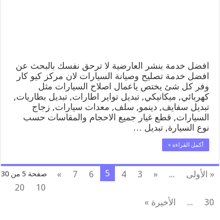
متنقل
رقم
كهرباء
وبنشر
متنقل
العارضية
مغلقة
افضل خدمة بنشر العارضية لا ترحق نفسك بالبحث عن
افضل خدمة تصليح وصيانة السيارات لان مركز كيو كار
وفر كل شئ يختص ياعمال اصلاح السيارات مثل
كهربائي, ميكانيكي, تبديل تواير اطارات, تبديل بطاريات,
تبديل سفايف, دينمو, سلف, معدات سيارات, زجاج
السيارات, قطع غيار جميع الاحجام والمقاسات حسب
نوع السيارة, تبديل …
أكمل القراءة »
5
« الأولى
...
«
3
4
6
7
»
صفحة 5 من 30
20
10
30
...
الأخيرة »