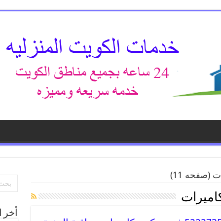
ات
(صفحه 11)
اميرات
أخر ا