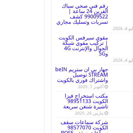
رقم فني صحي سباك
القرين 24 ساعة |
99009522 كشف
تسربات وتسليك مجاري
 4, 2026
مقوي سيرفس الكويت
| تركيب مقوي شبكة
الجوال والإنترنت 4G
و5G
 4, 2026
جهاز بي ان ستريم beIN
STREAM توصيل
واشتراك فوري بالكويت
أكتوبر 1, 2025
مكتب استخراج فيزا
الكويت 98951133
تاشيرة شنغن سريعة
مارس 26, 2025
شركة سماعات سقف
الكويت 98577070
سماعات سقف BOSE