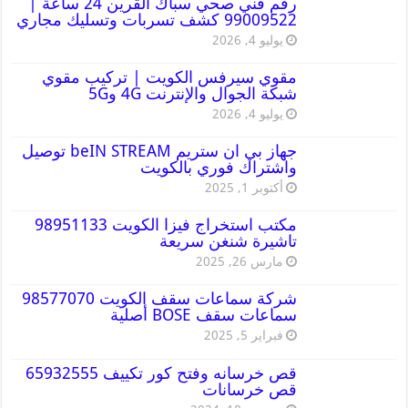
رقم فني صحي سباك القرين 24 ساعة |
99009522 كشف تسربات وتسليك مجاري
يوليو 4, 2026
مقوي سيرفس الكويت | تركيب مقوي
شبكة الجوال والإنترنت 4G و5G
يوليو 4, 2026
جهاز بي ان ستريم beIN STREAM توصيل
واشتراك فوري بالكويت
أكتوبر 1, 2025
مكتب استخراج فيزا الكويت 98951133
تاشيرة شنغن سريعة
مارس 26, 2025
شركة سماعات سقف الكويت 98577070
سماعات سقف BOSE أصلية
فبراير 5, 2025
قص خرسانه وفتح كور تكييف 65932555
قص خرسانات