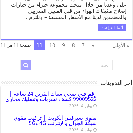
على وعدنا من خلال منحك مجموعة خبراء من خيارات
إصلاح مكيفات الهواء من قبل الفنيين المدربين
والمعتمدين لدينا مع الأسعار المسبقة – ونلتزم …
أكمل القراءة »
11
« الأولى
...
«
7
8
9
10
صفحة 11 من 11
أخر التدوينات
رقم فني صحي سباك القرين 24 ساعة |
99009522 كشف تسربات وتسليك مجاري
يوليو 4, 2026
مقوي سيرفس الكويت | تركيب مقوي
شبكة الجوال والإنترنت 4G و5G
يوليو 4, 2026