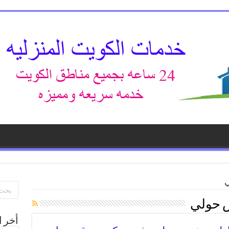
ي
 حولي
أخر ا