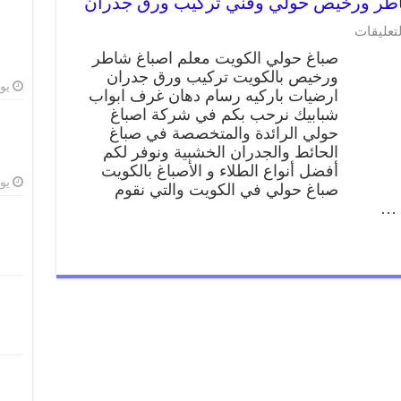
على
لتعليقات
صباغ
صباغ حولي الكويت معلم اصباغ شاطر
حولي
ورخيص بالكويت تركيب ورق جدران
66405052
يوليو
ارضيات باركيه رسام دهان غرف ابواب
صباغ
شاطر
شبابيك نرحب بكم في شركة اصباغ
ورخيص
حولي الرائدة والمتخصصة في صباغ
حولي
الحائط والجدران الخشبية ونوفر لكم
وفني
أفضل أنواع الطلاء و الأصباغ بالكويت
تركيب
يوليو
صباغ حولي في الكويت والتي نقوم
ورق
 …
جدران
مغلقة