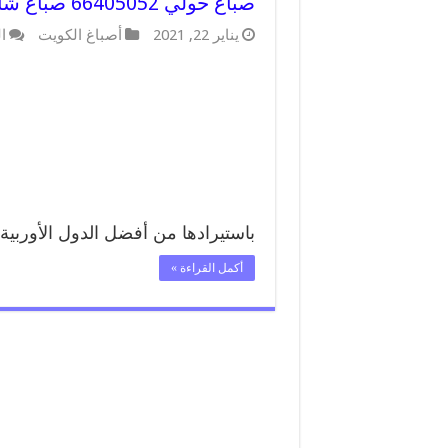
صباغ حولي 66405052 صباغ شاطر ورخيص حولي وفني تركيب ورق جدران
يناير 22, 2021
أصباغ الكويت
ا
باستيرادها من أفضل الدول الأوربية
أكمل القراءة »