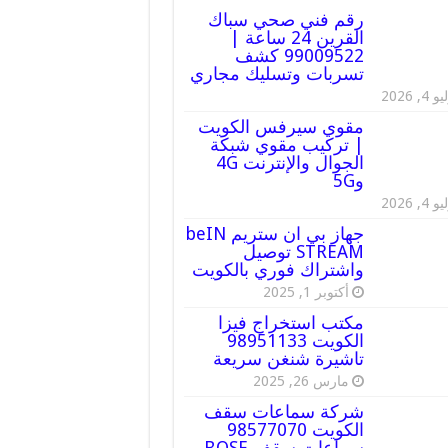
رقم فني صحي سباك
القرين 24 ساعة |
99009522 كشف
تسربات وتسليك مجاري
 4, 2026
مقوي سيرفس الكويت
| تركيب مقوي شبكة
الجوال والإنترنت 4G
و5G
 4, 2026
جهاز بي ان ستريم beIN
STREAM توصيل
واشتراك فوري بالكويت
أكتوبر 1, 2025
مكتب استخراج فيزا
الكويت 98951133
تاشيرة شنغن سريعة
مارس 26, 2025
شركة سماعات سقف
الكويت 98577070
سماعات سقف BOSE