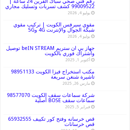
رقم فني صحي سباك القرين 24 ساعة |
99009522 كشف تسربات وتسليك مجاري
يوليو 4, 2026
مقوي سيرفس الكويت | تركيب مقوي
شبكة الجوال والإنترنت 4G و5G
يوليو 4, 2026
جهاز بي ان ستريم beIN STREAM توصيل
واشتراك فوري بالكويت
أكتوبر 1, 2025
مكتب استخراج فيزا الكويت 98951133
تاشيرة شنغن سريعة
مارس 26, 2025
شركة سماعات سقف الكويت 98577070
سماعات سقف BOSE أصلية
فبراير 5, 2025
قص خرسانه وفتح كور تكييف 65932555
قص خرسانات