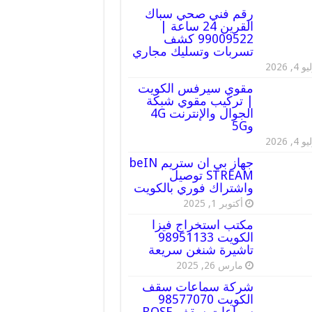
رقم فني صحي سباك
القرين 24 ساعة |
99009522 كشف
تسربات وتسليك مجاري
 4, 2026
مقوي سيرفس الكويت
| تركيب مقوي شبكة
الجوال والإنترنت 4G
و5G
 4, 2026
جهاز بي ان ستريم beIN
STREAM توصيل
واشتراك فوري بالكويت
أكتوبر 1, 2025
مكتب استخراج فيزا
الكويت 98951133
تاشيرة شنغن سريعة
مارس 26, 2025
شركة سماعات سقف
الكويت 98577070
سماعات سقف BOSE