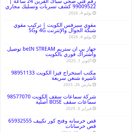
رقم فني صحي سباك القرين 24 ساعة |
99009522 كشف تسربات وتسليك مجاري
يوليو 4, 2026
مقوي سيرفس الكويت | تركيب مقوي
شبكة الجوال والإنترنت 4G و5G
يوليو 4, 2026
جهاز بي ان ستريم beIN STREAM توصيل
واشتراك فوري بالكويت
أكتوبر 1, 2025
مكتب استخراج فيزا الكويت 98951133
تاشيرة شنغن سريعة
مارس 26, 2025
شركة سماعات سقف الكويت 98577070
سماعات سقف BOSE أصلية
فبراير 5, 2025
قص خرسانه وفتح كور تكييف 65932555
قص خرسانات