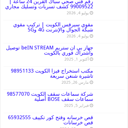
رقم فني صحي سباك القرين 24 ساعة |
99009522 كشف تسربات وتسليك مجاري
يوليو 4, 2026
مقوي سيرفس الكويت | تركيب مقوي
شبكة الجوال والإنترنت 4G و5G
يوليو 4, 2026
جهاز بي ان ستريم beIN STREAM توصيل
واشتراك فوري بالكويت
أكتوبر 1, 2025
مكتب استخراج فيزا الكويت 98951133
تاشيرة شنغن سريعة
مارس 26, 2025
شركة سماعات سقف الكويت 98577070
سماعات سقف BOSE أصلية
فبراير 5, 2025
قص خرسانه وفتح كور تكييف 65932555
قص خرسانات