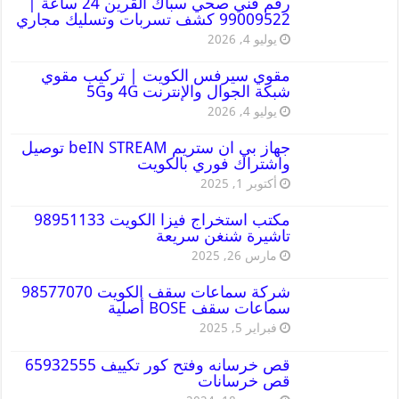
رقم فني صحي سباك القرين 24 ساعة |
99009522 كشف تسربات وتسليك مجاري
يوليو 4, 2026
مقوي سيرفس الكويت | تركيب مقوي
شبكة الجوال والإنترنت 4G و5G
يوليو 4, 2026
جهاز بي ان ستريم beIN STREAM توصيل
واشتراك فوري بالكويت
أكتوبر 1, 2025
مكتب استخراج فيزا الكويت 98951133
تاشيرة شنغن سريعة
مارس 26, 2025
شركة سماعات سقف الكويت 98577070
سماعات سقف BOSE أصلية
فبراير 5, 2025
قص خرسانه وفتح كور تكييف 65932555
قص خرسانات