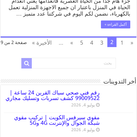
جزء هام جدا من الحياة العصرية فانعدامها يعني انعدام
الحياة في المنزل باعتبار ان جميع الاجهزة المنزلية تعمل
بالكهرباء، نضمن لكم اليوم في شركتنا عدد متميز …
أكمل القراءة »
2
«
1
3
4
5
»
...
الأخيرة »
صفحة 2 من 9
أخر التدوينات
رقم فني صحي سباك القرين 24 ساعة |
99009522 كشف تسربات وتسليك مجاري
يوليو 4, 2026
مقوي سيرفس الكويت | تركيب مقوي
شبكة الجوال والإنترنت 4G و5G
يوليو 4, 2026