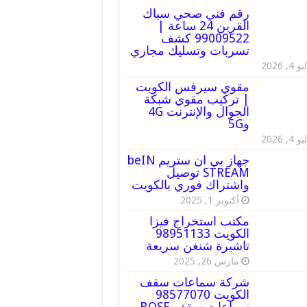
رقم فني صحي سباك
القرين 24 ساعة |
99009522 كشف
تسربات وتسليك مجاري
 4, 2026
مقوي سيرفس الكويت
| تركيب مقوي شبكة
الجوال والإنترنت 4G
و5G
 4, 2026
جهاز بي ان ستريم beIN
STREAM توصيل
واشتراك فوري بالكويت
أكتوبر 1, 2025
مكتب استخراج فيزا
الكويت 98951133
تاشيرة شنغن سريعة
مارس 26, 2025
شركة سماعات سقف
الكويت 98577070
سماعات سقف BOSE