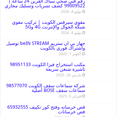
رقم فني صحي سباك القرين 24 ساعة |
99009522 كشف تسربات وتسليك مجاري
يوليو 4, 2026
مقوي سيرفس الكويت | تركيب مقوي
شبكة الجوال والإنترنت 4G و5G
يوليو 4, 2026
جهاز بي ان ستريم beIN STREAM توصيل
واشتراك فوري بالكويت
أكتوبر 1, 2025
مكتب استخراج فيزا الكويت 98951133
تاشيرة شنغن سريعة
مارس 26, 2025
شركة سماعات سقف الكويت 98577070
سماعات سقف BOSE أصلية
فبراير 5, 2025
قص خرسانه وفتح كور تكييف 65932555
قص خرسانات