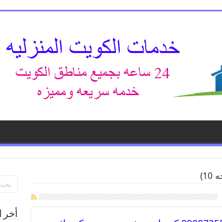
1)
أخر ا