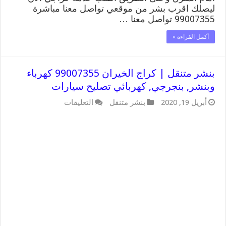
ليصلك اقرب بشر من موقعي تواصل معنا مباشرة
99007355 تواصل معنا …
أكمل القراءة »
بنشر متنقل | كراج الخيران 99007355 كهرباء
وبنشر, بنجرجي, كهربائي تصليح سيارات
على
أبريل 19, 2020
بنشر متنقل
التعليقات
بنشر
متنقل
|
كراج
الخيران
99007355
كهرباء
وبنشر,
بنجرجي,
كهربائي
تصليح
سيارات
مغلقة