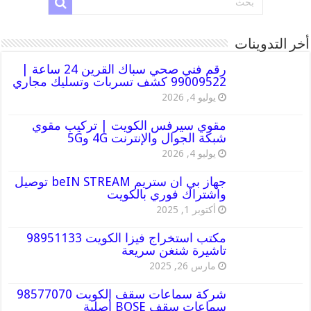
أخر التدوينات
رقم فني صحي سباك القرين 24 ساعة |
99009522 كشف تسربات وتسليك مجاري
يوليو 4, 2026
مقوي سيرفس الكويت | تركيب مقوي
شبكة الجوال والإنترنت 4G و5G
يوليو 4, 2026
جهاز بي ان ستريم beIN STREAM توصيل
واشتراك فوري بالكويت
أكتوبر 1, 2025
مكتب استخراج فيزا الكويت 98951133
تاشيرة شنغن سريعة
مارس 26, 2025
شركة سماعات سقف الكويت 98577070
سماعات سقف BOSE أصلية