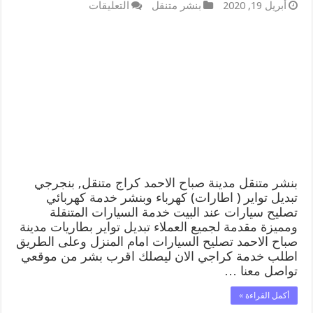
على
أبريل 19, 2020
بنشر متنقل
التعليقات
بنشر
متنقل
|
كراج
مدينة
صباح
الاحمد
99007355
كهرباء
وبنشر,
بنجرجي,
كهربائي
تصليح
سيارات
بنشر متنقل مدينة صباح الاحمد كراج متنقل, بنجرجي
مغلقة
تبديل تواير ( اطارات) كهرباء وبنشر خدمة كهربائي
تصليح سيارات عند البيت خدمة السيارات المتنقلة
ومميزة مقدمة لجميع العملاء تبديل تواير بطاريات مدينة
صباح الاحمد تصليح السيارات امام المنزل وعلى الطريق
اطلب خدمة كراجي الان ليصلك اقرب بشر من موقعي
تواصل معنا …
أكمل القراءة »