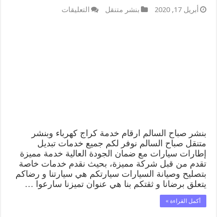
على
أبريل 17, 2020
بنشر متنقل
التعليقات
بنشر
صباح
السالم
99009551
كراج
كهرباء
وبنشر
متنقل
قريب
من
موقعي
مغلقة
بنشر صباح السالم ارقام خدمة كراج كهرباء وبنشر
متنقل صباح السالم نوفر لكم جميع خدمات تبديل
إطارات سيارات مع ضمان الجودة العالية خدمة مميزة
تقدم من قبل شركة مميزة، بحيث نقدم خدمات خاصة
بتصليح وصيانة السيارات سيارتكم هي سيارتنا و رضاكم
يتعلق برضانا و ثقتكم بنا هي عنوان تميزنا سارعوا …
أكمل القراءة »