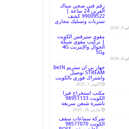
رقم فني صحي سباك
القرين 24 ساعة |
99009522 كشف
تسربات وتسليك مجاري
 4, 2026
مقوي سيرفس الكويت
| تركيب مقوي شبكة
الجوال والإنترنت 4G
و5G
 4, 2026
جهاز بي ان ستريم beIN
STREAM توصيل
واشتراك فوري بالكويت
أكتوبر 1, 2025
مكتب استخراج فيزا
الكويت 98951133
تاشيرة شنغن سريعة
مارس 26, 2025
شركة سماعات سقف
الكويت 98577070
سماعات سقف BOSE