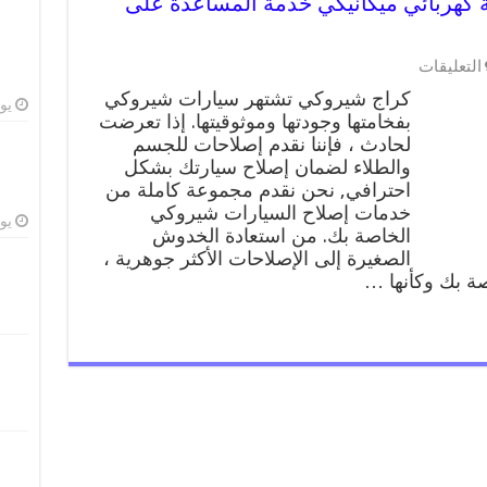
وكي 99009551 ورشة كهربائي ميكانيكي خدمة المساعدة على
على
التعليقات
كراج
كراج شيروكي تشتهر سيارات شيروكي
شيروكي
يوليو
بفخامتها وجودتها وموثوقيتها. إذا تعرضت
99009551
لحادث ، فإننا نقدم إصلاحات للجسم
ورشة
كهربائي
والطلاء لضمان إصلاح سيارتك بشكل
ميكانيكي
احترافي, نحن نقدم مجموعة كاملة من
خدمة
خدمات إصلاح السيارات شيروكي
المساعدة
يوليو
الخاصة بك. من استعادة الخدوش
على
الصغيرة إلى الإصلاحات الأكثر جوهرية ،
الطريق
 بك وكأنها …
مغلقة