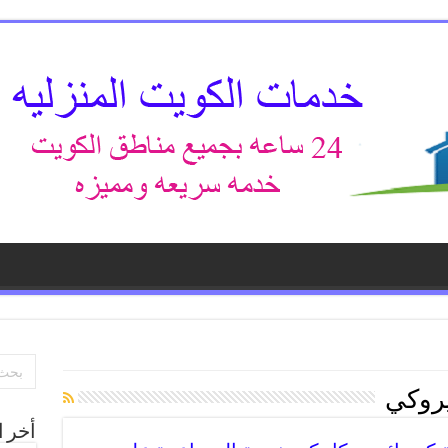
يروكي
أخر ا