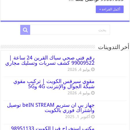
أكمل القراءة »
أخر التدوينات
رقم فني صحي سباك القرين 24 ساعة |
99009522 كشف تسربات وتسليك مجاري
يوليو 4, 2026
مقوي سيرفس الكويت | تركيب مقوي
شبكة الجوال والإنترنت 4G و5G
يوليو 4, 2026
جهاز بي ان ستريم beIN STREAM توصيل
واشتراك فوري بالكويت
أكتوبر 1, 2025
مكتب استخراج فيزا الكويت 98951133