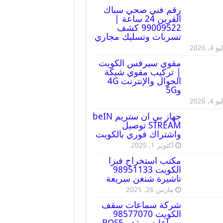
رقم فني صحي سباك
القرين 24 ساعة |
99009522 كشف
تسربات وتسليك مجاري
 4, 2026
مقوي سيرفس الكويت
| تركيب مقوي شبكة
الجوال والإنترنت 4G
و5G
 4, 2026
جهاز بي ان ستريم beIN
STREAM توصيل
واشتراك فوري بالكويت
أكتوبر 1, 2025
مكتب استخراج فيزا
الكويت 98951133
تاشيرة شنغن سريعة
مارس 26, 2025
شركة سماعات سقف
الكويت 98577070
سماعات سقف BOSE