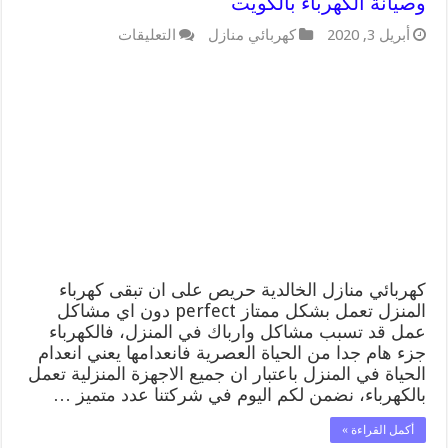
وصيانة الكهرباء بالكويت
على
أبريل 3, 2020
كهربائي منازل
التعليقات
كهربائي
منازل
الخالدية
66409555
خدمة
تصليح
وصيانة
الكهرباء
بالكويت
مغلقة
كهربائي منازل الخالدية حريص على ان تبقى كهرباء
المنزل تعمل بشكل ممتاز perfect دون اي مشاكل
عمل قد تسبب مشاكل وارباك في المنزل، فالكهرباء
جزء هام جدا من الحياة العصرية فانعدامها يعني انعدام
الحياة في المنزل باعتبار ان جميع الاجهزة المنزلية تعمل
بالكهرباء، نضمن لكم اليوم في شركتنا عدد متميز …
أكمل القراءة »