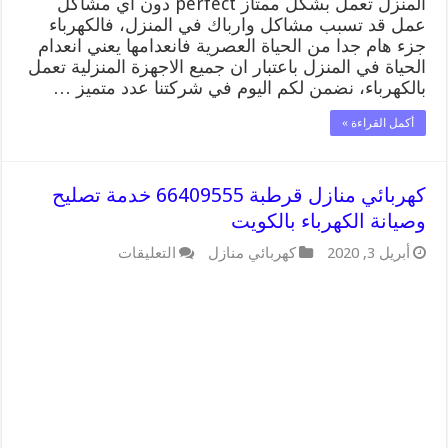
المنزل تعمل بشكل ممتاز perfect دون اي مشاكل
عمل قد تسبب مشاكل وارباك في المنزل، فالكهرباء
جزء هام جدا من الحياة العصرية فانعدامها يعني انعدام
الحياة في المنزل باعتبار ان جميع الاجهزة المنزلية تعمل
بالكهرباء، نضمن لكم اليوم في شركتنا عدد متميز …
أكمل القراءة »
كهربائي منازل قرطبة 66409555 خدمة تصليح
وصيانة الكهرباء بالكويت
على
أبريل 3, 2020
كهربائي منازل
التعليقات
كهربائي
منازل
قرطبة
66409555
خدمة
تصليح
وصيانة
الكهرباء
بالكويت
مغلقة