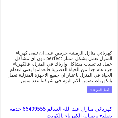
66409555
خدمة
تصليح
وصيانة
الكهرباء
بالكويت
مغلقة
كهربائي منازل الرميثية حريص على ان تبقى كهرباء
المنزل تعمل بشكل ممتاز perfect دون اي مشاكل
عمل قد تسبب مشاكل وارباك في المنزل، فالكهرباء
جزء هام جدا من الحياة العصرية فانعدامها يعني انعدام
الحياة في المنزل باعتبار ان جميع الاجهزة المنزلية تعمل
بالكهرباء، نضمن لكم اليوم في شركتنا عدد متميز …
أكمل القراءة »
كهربائي منازل عبد الله السالم 66409555 خدمة
تصليح وصيانة الكهرباء بالكويت