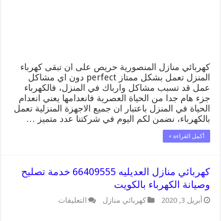
وصيانة
الكهرباء
بالكويت
مغلقة
كهربائي منازل المنصورية حريص على ان تبقى كهرباء
المنزل تعمل بشكل ممتاز perfect دون اي مشاكل
عمل قد تسبب مشاكل وارباك في المنزل، فالكهرباء
جزء هام جدا من الحياة العصرية فانعدامها يعني انعدام
الحياة في المنزل باعتبار ان جميع الاجهزة المنزلية تعمل
بالكهرباء، نضمن لكم اليوم في شركتنا عدد متميز …
أكمل القراءة »
كهربائي منازل العديليه 66409555 خدمة تصليح
وصيانة الكهرباء بالكويت
على
أبريل 3, 2020
كهربائي منازل
التعليقات
كهربائي
منازل