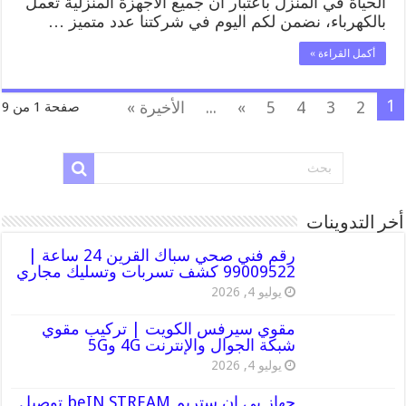
الحياة في المنزل باعتبار ان جميع الاجهزة المنزلية تعمل
بالكهرباء، نضمن لكم اليوم في شركتنا عدد متميز …
أكمل القراءة »
1
2
3
4
5
»
...
الأخيرة »
صفحة 1 من 9
أخر التدوينات
رقم فني صحي سباك القرين 24 ساعة |
99009522 كشف تسربات وتسليك مجاري
يوليو 4, 2026
مقوي سيرفس الكويت | تركيب مقوي
شبكة الجوال والإنترنت 4G و5G
يوليو 4, 2026
جهاز بي ان ستريم beIN STREAM توصيل