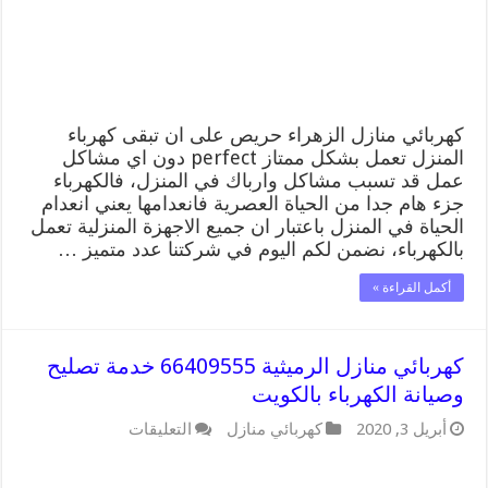
الكهرباء
بالكويت
مغلقة
كهربائي منازل الزهراء حريص على ان تبقى كهرباء
المنزل تعمل بشكل ممتاز perfect دون اي مشاكل
عمل قد تسبب مشاكل وارباك في المنزل، فالكهرباء
جزء هام جدا من الحياة العصرية فانعدامها يعني انعدام
الحياة في المنزل باعتبار ان جميع الاجهزة المنزلية تعمل
بالكهرباء، نضمن لكم اليوم في شركتنا عدد متميز …
أكمل القراءة »
كهربائي منازل الرميثية 66409555 خدمة تصليح
وصيانة الكهرباء بالكويت
على
أبريل 3, 2020
كهربائي منازل
التعليقات
كهربائي
منازل
الرميثية