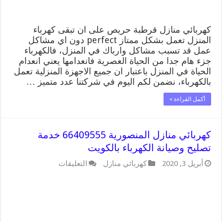
كهربائي منازل قرطبة حريص على ان تبقى كهرباء
المنزل تعمل بشكل ممتاز perfect دون اي مشاكل
عمل قد تسبب مشاكل وارباك في المنزل، فالكهرباء
جزء هام جدا من الحياة العصرية فانعدامها يعني انعدام
الحياة في المنزل باعتبار ان جميع الاجهزة المنزلية تعمل
بالكهرباء، نضمن لكم اليوم في شركتنا عدد متميز …
أكمل القراءة »
كهربائي منازل المنصورية 66409555 خدمة
تصليح وصيانة الكهرباء بالكويت
على
أبريل 3, 2020
كهربائي منازل
التعليقات
كهربائي
منازل
المنصورية
66409555
خدمة
تصليح