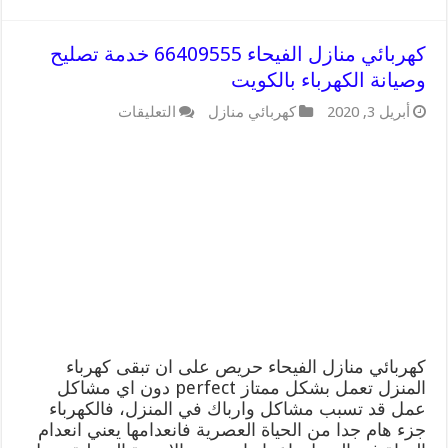
كهربائي منازل الفيحاء 66409555 خدمة تصليح
وصيانة الكهرباء بالكويت
على
أبريل 3, 2020
كهربائي منازل
التعليقات
كهربائي
منازل
الفيحاء
66409555
خدمة
تصليح
وصيانة
الكهرباء
بالكويت
مغلقة
كهربائي منازل الفيحاء حريص على ان تبقى كهرباء
المنزل تعمل بشكل ممتاز perfect دون اي مشاكل
عمل قد تسبب مشاكل وارباك في المنزل، فالكهرباء
جزء هام جدا من الحياة العصرية فانعدامها يعني انعدام