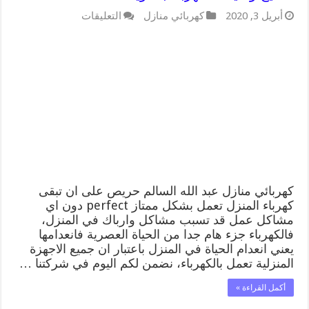
على
أبريل 3, 2020
كهربائي منازل
التعليقات
كهربائي
منازل
عبد
الله
السالم
66409555
خدمة
تصليح
وصيانة
الكهرباء
بالكويت
مغلقة
كهربائي منازل عبد الله السالم حريص على ان تبقى
كهرباء المنزل تعمل بشكل ممتاز perfect دون اي
مشاكل عمل قد تسبب مشاكل وارباك في المنزل،
فالكهرباء جزء هام جدا من الحياة العصرية فانعدامها
يعني انعدام الحياة في المنزل باعتبار ان جميع الاجهزة
المنزلية تعمل بالكهرباء، نضمن لكم اليوم في شركتنا …
أكمل القراءة »