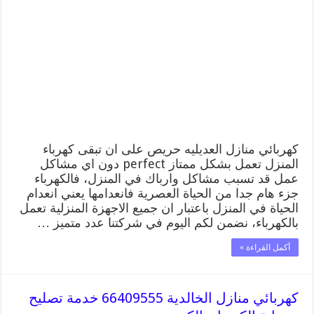
العديليه
66409555
خدمة
تصليح
وصيانة
الكهرباء
بالكويت
مغلقة
كهربائي منازل العديليه حريص على ان تبقى كهرباء
المنزل تعمل بشكل ممتاز perfect دون اي مشاكل
عمل قد تسبب مشاكل وارباك في المنزل، فالكهرباء
جزء هام جدا من الحياة العصرية فانعدامها يعني انعدام
الحياة في المنزل باعتبار ان جميع الاجهزة المنزلية تعمل
بالكهرباء، نضمن لكم اليوم في شركتنا عدد متميز …
أكمل القراءة »
كهربائي منازل الخالدية 66409555 خدمة تصليح