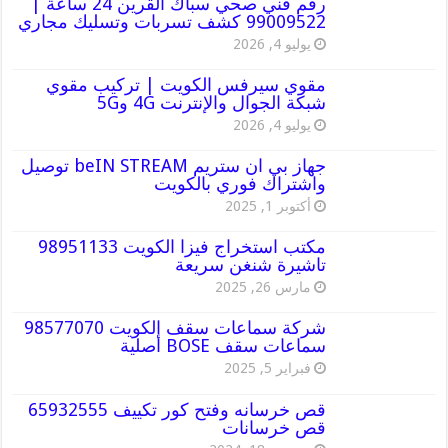
رقم فني صحي سباك القرين 24 ساعة |
99009522 كشف تسربات وتسليك مجاري
يوليو 4, 2026
مقوي سيرفس الكويت | تركيب مقوي
شبكة الجوال والإنترنت 4G و5G
يوليو 4, 2026
جهاز بي ان ستريم beIN STREAM توصيل
واشتراك فوري بالكويت
أكتوبر 1, 2025
مكتب استخراج فيزا الكويت 98951133
تاشيرة شنغن سريعة
مارس 26, 2025
شركة سماعات سقف الكويت 98577070
سماعات سقف BOSE أصلية
فبراير 5, 2025
قص خرسانه وفتح كور تكييف 65932555
قص خرسانات