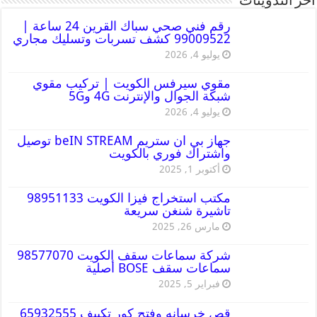
أخر التدوينات
رقم فني صحي سباك القرين 24 ساعة |
99009522 كشف تسربات وتسليك مجاري
يوليو 4, 2026
مقوي سيرفس الكويت | تركيب مقوي
شبكة الجوال والإنترنت 4G و5G
يوليو 4, 2026
جهاز بي ان ستريم beIN STREAM توصيل
واشتراك فوري بالكويت
أكتوبر 1, 2025
مكتب استخراج فيزا الكويت 98951133
تاشيرة شنغن سريعة
مارس 26, 2025
شركة سماعات سقف الكويت 98577070
سماعات سقف BOSE أصلية
فبراير 5, 2025
قص خرسانه وفتح كور تكييف 65932555