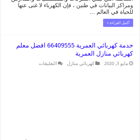
ومراكز البيانات في طنين ، فإن الكهرباء لا غنى عنها
للحياة في العالم …
أكمل القراءة »
خدمة كهربائي العمرية 66409555 افضل معلم
كهربائي منازل العمرية
على
مايو 3, 2020
كهربائي منازل
التعليقات
خدمة
كهربائي
العمرية
66409555
افضل
معلم
كهربائي
منازل
العمرية
مغلقة