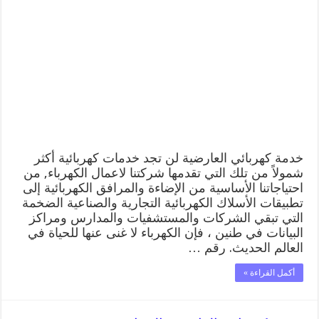
كهربائي
العارضية
66409555
افضل
معلم
كهربائي
منازل
العارضية
مغلقة
خدمة كهربائي العارضية لن تجد خدمات كهربائية أكثر
شمولاً من تلك التي تقدمها شركتنا لاعمال الكهرباء, من
احتياجاتنا الأساسية من الإضاءة والمرافق الكهربائية إلى
تطبيقات الأسلاك الكهربائية التجارية والصناعية الضخمة
التي تبقي الشركات والمستشفيات والمدارس ومراكز
البيانات في طنين ، فإن الكهرباء لا غنى عنها للحياة في
العالم الحديث. رقم …
أكمل القراءة »