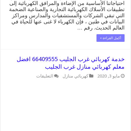
احتياجاتنا الأساسية من الإضاءة والمرافق الكهربائية إلى
تطبيقات الأسلاك الكهربائية التجارية والصناعية الضخمة
التي تبقي الشركات والمستشفيات والمدارس ومراكز
البيانات في طنين ، فإن الكهرباء لا غنى عنها للحياة في
العالم الحديث. رقم …
أكمل القراءة »
خدمة كهربائي غرب الجليب 66409555 افضل
معلم كهربائي منازل غرب الجليب
على
مايو 3, 2020
كهربائي منازل
التعليقات
خدمة
كهربائي
غرب
الجليب
66409555
افضل
معلم
كهربائي
منازل
غرب