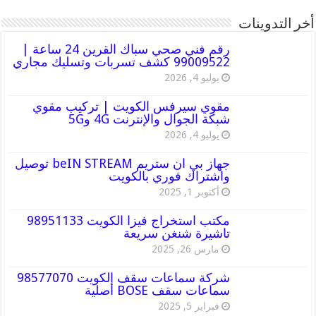
أخر التدوينات
رقم فني صحي سباك القرين 24 ساعة |
99009522 كشف تسربات وتسليك مجاري
يوليو 4, 2026
مقوي سيرفس الكويت | تركيب مقوي
شبكة الجوال والإنترنت 4G و5G
يوليو 4, 2026
جهاز بي ان ستريم beIN STREAM توصيل
واشتراك فوري بالكويت
أكتوبر 1, 2025
مكتب استخراج فيزا الكويت 98951133
تاشيرة شنغن سريعة
مارس 26, 2025
شركة سماعات سقف الكويت 98577070
سماعات سقف BOSE أصلية
فبراير 5, 2025