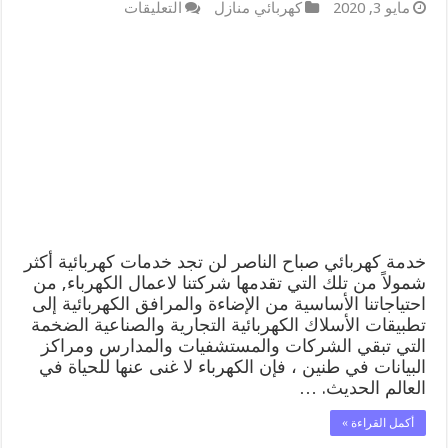
على
مايو 3, 2020
كهربائي منازل
التعليقات
خدمة
كهربائي
صباح
الناصر
66409555
افضل
معلم
كهربائي
منازل
صباح
الناصر
مغلقة
خدمة كهربائي صباح الناصر لن تجد خدمات كهربائية أكثر
شمولاً من تلك التي تقدمها شركتنا لاعمال الكهرباء, من
احتياجاتنا الأساسية من الإضاءة والمرافق الكهربائية إلى
تطبيقات الأسلاك الكهربائية التجارية والصناعية الضخمة
التي تبقي الشركات والمستشفيات والمدارس ومراكز
البيانات في طنين ، فإن الكهرباء لا غنى عنها للحياة في
العالم الحديث. …
أكمل القراءة »