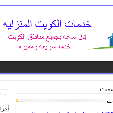
ه 4)
ت
أخر ا