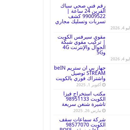
رقم فني صحي سباك
القرين 24 ساعة |
99009522 كشف
تسربات وتسليك مجاري
 4, 2026
مقوي سيرفس الكويت
| تركيب مقوي شبكة
الجوال والإنترنت 4G
و5G
 4, 2026
جهاز بي ان ستريم beIN
STREAM توصيل
واشتراك فوري بالكويت
أكتوبر 1, 2025
مكتب استخراج فيزا
الكويت 98951133
تاشيرة شنغن سريعة
مارس 26, 2025
شركة سماعات سقف
الكويت 98577070
سماعات سقف BOSE