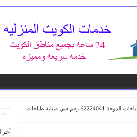
تصليح طباخات الدوحة 62224041 رقم فني صيانة طباخات
أخر ا