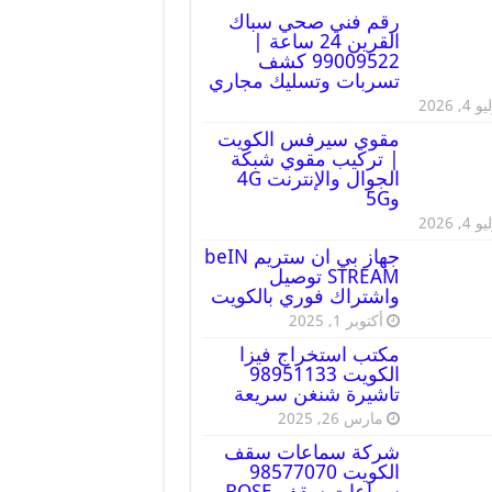
رقم فني صحي سباك
القرين 24 ساعة |
99009522 كشف
تسربات وتسليك مجاري
 4, 2026
مقوي سيرفس الكويت
| تركيب مقوي شبكة
الجوال والإنترنت 4G
و5G
 4, 2026
جهاز بي ان ستريم beIN
STREAM توصيل
واشتراك فوري بالكويت
أكتوبر 1, 2025
مكتب استخراج فيزا
الكويت 98951133
تاشيرة شنغن سريعة
مارس 26, 2025
شركة سماعات سقف
الكويت 98577070
سماعات سقف BOSE