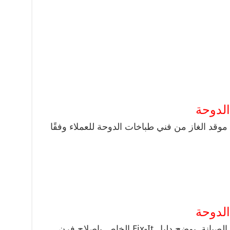
لدوحة
وقد الغاز من فني طباخات الدوحة للعملاء وفقًا
الدوحة
في نطاقات الغاز تتطلب القليل من الصيانة. يوضح دليل Fix-It الخاص بإصلاح فرن