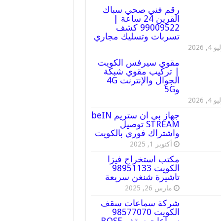
رقم فني صحي سباك
القرين 24 ساعة |
99009522 كشف
تسربات وتسليك مجاري
 4, 2026
مقوي سيرفس الكويت
| تركيب مقوي شبكة
الجوال والإنترنت 4G
و5G
 4, 2026
جهاز بي ان ستريم beIN
STREAM توصيل
واشتراك فوري بالكويت
أكتوبر 1, 2025
مكتب استخراج فيزا
الكويت 98951133
تاشيرة شنغن سريعة
مارس 26, 2025
شركة سماعات سقف
الكويت 98577070
سماعات سقف BOSE