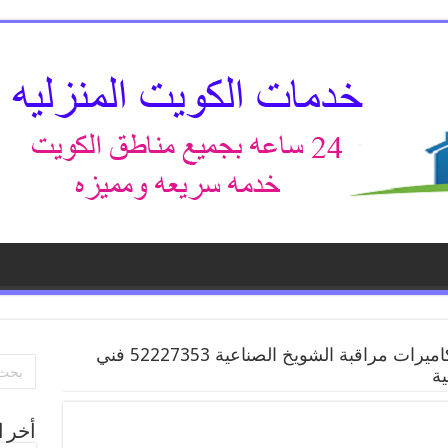
خدمة كاميرات مراقبة الشويخ الصناعية 52227353 فني
ية
أخر ا