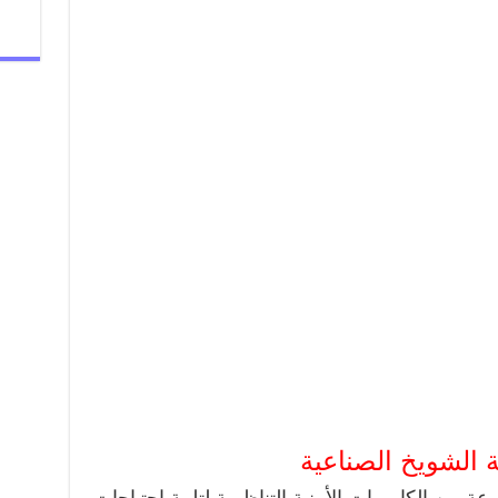
 الشويخ الصناعية
ابيات CCTV Security مجموعة من الكاميرات الأمنية التناظرية لتلبية احتياجات