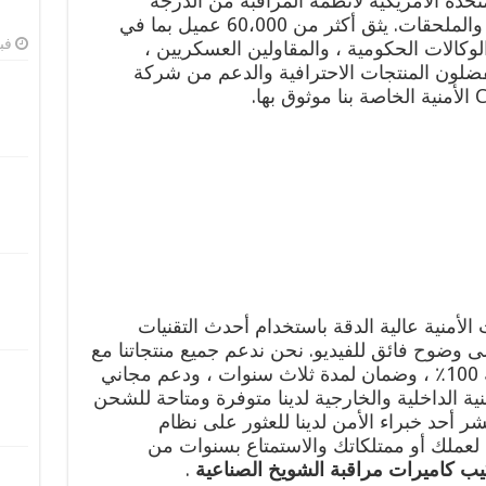
لمتحدة الأمريكية لأنظمة المراقبة من الدرجة
التجارية وكاميرات CCTV والمعدات والملحقات. يثق أكثر من 60،000 عميل بما في
فبرا
جامعات ، والوكالات الحكومية ، والمقاولين العسكريين ،
يفضلون المنتجات الاحترافية والدعم من شركة
لأمنية عالية الدقة باستخدام أحدث التقنيات
 وضوح فائق للفيديو. نحن ندعم جميع منتجاتنا مع
ضمان الرضا لاسترداد الأموال بنسبة 100٪ ، وضمان لمدة ثلاث سنوات ، ودعم مجاني
نية الداخلية والخارجية لدينا متوفرة ومتاحة للشحن
شر أحد خبراء الأمن لدينا للعثور على نظام
كامل المناسب لعملك أو ممتلكاتك والاستمتاع بسنوات من
ب كاميرات مراقبة الشويخ الصناعية
.