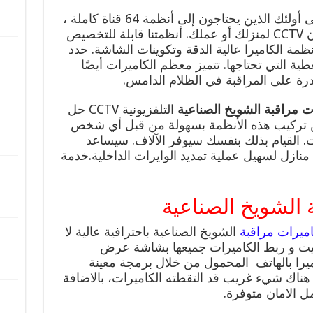
من عمليات كاميرا CCTV الفردية إلى أولئك الذين يحتاجون إلى أنظمة 64 قناة كاملة ،
لدينا كاميرا IP المناسبة أو نظام أمان CCTV لمنزلك أو عملك. أنظمتنا قابلة للتخصيص
مة الكاميرا عالية الدقة وتكوينات الشاشة. حدد
ية التي تحتاجها. تتميز معظم الكاميرات أيضًا
ادرة على المراقبة في الظلام الدامس.
 مراقبة الشويخ الصناعية
التلفزيونية CCTV حل
ن تركيب هذه الأنظمة بسهولة من قبل أي شخص
. القيام بذلك بنفسك سيوفر الآلاف. سيساعد
منازل لسهيل عملية تمديد الوايرات الداخلية.خدمة
 الشويخ الصناعية
ميرات مراقبة
الشويخ الصناعية باحترافية عالية لا
تثبيت و ربط الكاميرات جميعها بشاشة عرض
ميرا بالهاتف المحمول من خلال برمجة معينة
ن هناك شيء غريب قد التقطته الكاميرات، بالاضافة
 الامان متوفرة.