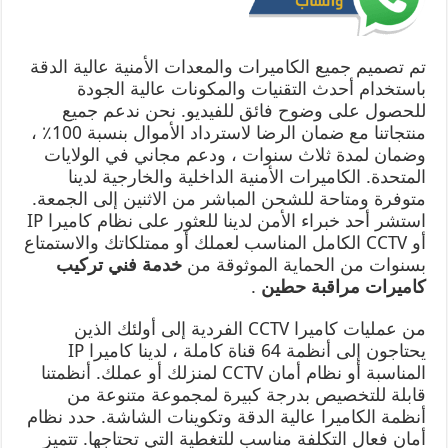
تم تصميم جميع الكاميرات والمعدات الأمنية عالية الدقة
باستخدام أحدث التقنيات والمكونات عالية الجودة
للحصول على وضوح فائق للفيديو. نحن ندعم جميع
منتجاتنا مع ضمان الرضا لاسترداد الأموال بنسبة 100٪ ،
وضمان لمدة ثلاث سنوات ، ودعم مجاني في الولايات
المتحدة. الكاميرات الأمنية الداخلية والخارجية لدينا
متوفرة ومتاحة للشحن المباشر من الاثنين إلى الجمعة.
استشر أحد خبراء الأمن لدينا للعثور على نظام كاميرا IP
أو CCTV الكامل المناسب لعملك أو ممتلكاتك والاستمتاع
بسنوات من الحماية الموثوقة من
خدمة فني تركيب
كاميرات مراقبة حطين
.
من عمليات كاميرا CCTV الفردية إلى أولئك الذين
يحتاجون إلى أنظمة 64 قناة كاملة ، لدينا كاميرا IP
المناسبة أو نظام أمان CCTV لمنزلك أو عملك. أنظمتنا
قابلة للتخصيص بدرجة كبيرة لمجموعة متنوعة من
أنظمة الكاميرا عالية الدقة وتكوينات الشاشة. حدد نظام
أمان فعال التكلفة مناسب للتغطية التي تحتاجها. تتميز