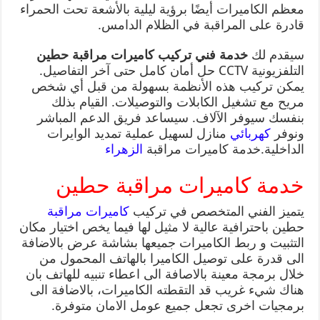
معظم الكاميرات أيضًا برؤية ليلية بالأشعة تحت الحمراء
قادرة على المراقبة في الظلام الدامس.
سيقدم لك
خدمة فني تركيب كاميرات مراقبة حطين
التلفزيونية CCTV حل أمان كامل حتى آخر التفاصيل.
يمكن تركيب هذه الأنظمة بسهولة من قبل أي شخص
مريح مع تشغيل الكابلات والتوصيلات. القيام بذلك
بنفسك سيوفر الآلاف. سيساعد فريق الدعم المباشر
ونوفر
كهربائي
منازل لسهيل عملية تمديد الوايرات
الداخلية.خدمة كاميرات مراقبة
الزهراء
خدمة كاميرات مراقبة حطين
يتميز الفني المتخصص في تركيب
كاميرات مراقبة
حطين باحترافية عالية لا مثيل لها فيما يخص اختيار مكان
التثبيت و ربط الكاميرات جميعها بشاشة عرض بالاضافة
الى قدرة على توصيل الكاميرا بالهاتف المحمول من
خلال برمجة معينة بالاصافة الى اعطاء تنبيه للهاتف بان
هناك شيء غريب قد التقطته الكاميرات، بالاضافة الى
برمجيات اخرى تجعل جميع عومل الامان متوفرة.