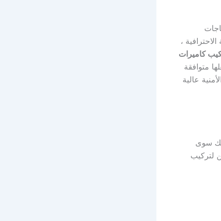
حتياجات
الاحترافية ،
كيب كاميرات
ا بتقنية قابلة للتحويل 4-1 مما يجعلها متوافقة
منية عالية
يك سوى
ين لتركيب