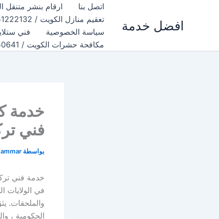
خطي
اتصل بنا
ارقام بنشر متنقل الكويت 99009551 كهرباء وبنشر متن
لى
تعقيم منازل الكويت / 51222132 / افضل شركة تعقيم وتطهير منازل بالكويت
افضل خدمة
لمحتوى
سياسة الخصوصية
فني ستلاي
مكافحة حشرات الكويت / 50050641 / افضل شركة مكافحة حشرات خصم 50%
فني ترك
بواسطة
 ammar
الحكومية ، وال