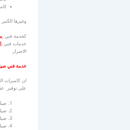
كام
وغيرها الكثير 
كخدمة فني
بد
خدمات فني
ان
الاضرار
خدمة فني صيان
ان كاميرات الم
على توفير عقو
صيان
صيان
صيان
صيان