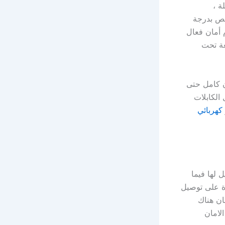
ى أنظمة 64 قناة كاملة ،
بلة للتخصيص بدرجة
 أمان فعال
عة تحت
C حل أمان كامل حتى
الكابلات
كهربائي
ل لها فيما
ة على توصيل
ان هناك
لامان