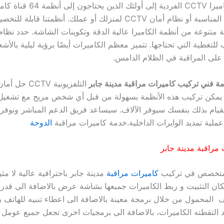
من عمليات كاميرا CCTV الفردية إلى أولئك الذين يحتاجون إل
لدينا كاميرا IP المناسبة أو نظام أمان CCTV لمنزلك أو عملك. أنظمتنا قا
 متنوعة من أنظمة الكاميرا عالية الدقة وتكوينات الشاشة. حدد نظام
للتغطية التي تحتاجها. تتميز معظم الكاميرات أيضًا برؤية ليلية بالأش
 على المراقبة في الظلام الدامس.
ة فني تركيب كاميرات مراقبة مدينة جابر
التلفزيونية CTV
 يمكن تركيب هذه الأنظمة بسهولة من قبل أي شخص مريح مع تشغيل 
لقيام بذلك بنفسك سيوفر الآلاف. سيساعد فريق الدعم المباشر ونوفر
ملية تمديد الوايرات الداخلية.خدمة كاميرات مراقبة
الدوحة
مراقبة مدينة جابر
المتخصص في تركيب
كاميرات مراقبة
مدينة جابر باحترافية عالية لا مثي
ان التثبيت و ربط الكاميرات جميعها بشاشة عرض بالاضافة الى قدر
تف المحمول من خلال برمجة معينة بالاصافة الى اعطاء تنبيه للهاتف ب
لتقطته الكاميرات، بالاضافة الى برمجيات اخرى تجعل جميع عومل ا