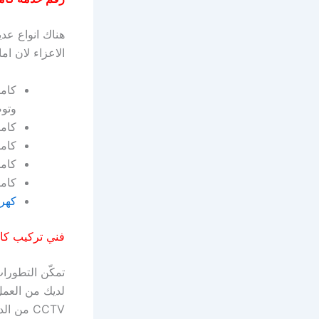
هناك انواع عدي
الاعزاء لان ام
كامي
وتوص
كامي
كامي
كامي
كام
كهرب
فني تركيب كام
لديك من العم
CCTV من