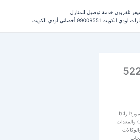
فر تلفزيون خدمة توصيل للمنازل
كويت 99009551 أخصائي أودي الكويت
جابر 52227353
كاميرات المراقبة موردًا رائدًا
في الولايات المتحدة الأمريكية لأنظمة المراقبة من الدرجة التجارية وكاميرات CCTV والمعدات
Fort ، والجامعات ، والوكالات
تجات