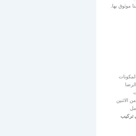
المكونات
لرضا
ت
ن الاثنين
لى نظام كاميرا IP أو CCTV الكامل
 تركيب