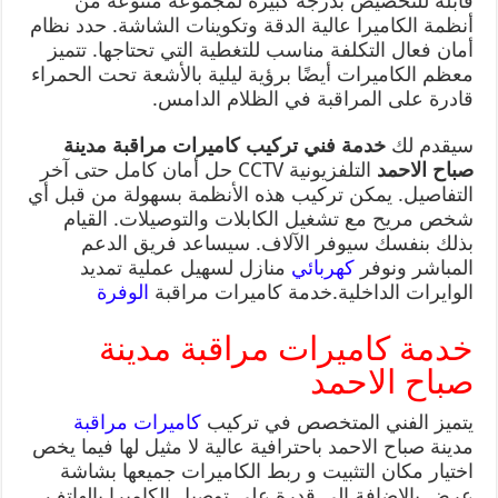
قابلة للتخصيص بدرجة كبيرة لمجموعة متنوعة من
أنظمة الكاميرا عالية الدقة وتكوينات الشاشة. حدد نظام
أمان فعال التكلفة مناسب للتغطية التي تحتاجها. تتميز
معظم الكاميرات أيضًا برؤية ليلية بالأشعة تحت الحمراء
قادرة على المراقبة في الظلام الدامس.
سيقدم لك
خدمة فني تركيب كاميرات مراقبة مدينة
صباح الاحمد
التلفزيونية CCTV حل أمان كامل حتى آخر
التفاصيل. يمكن تركيب هذه الأنظمة بسهولة من قبل أي
شخص مريح مع تشغيل الكابلات والتوصيلات. القيام
بذلك بنفسك سيوفر الآلاف. سيساعد فريق الدعم
المباشر ونوفر
كهربائي
منازل لسهيل عملية تمديد
الوايرات الداخلية.خدمة كاميرات مراقبة
الوفرة
خدمة كاميرات مراقبة مدينة
صباح الاحمد
يتميز الفني المتخصص في تركيب
كاميرات مراقبة
مدينة صباح الاحمد باحترافية عالية لا مثيل لها فيما يخص
اختيار مكان التثبيت و ربط الكاميرات جميعها بشاشة
عرض بالاضافة الى قدرة على توصيل الكاميرا بالهاتف