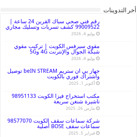
أخر التدوينات
رقم فني صحي سباك القرين 24 ساعة |
99009522 كشف تسربات وتسليك مجاري
يوليو 4, 2026
مقوي سيرفس الكويت | تركيب مقوي
شبكة الجوال والإنترنت 4G و5G
يوليو 4, 2026
جهاز بي ان ستريم beIN STREAM توصيل
واشتراك فوري بالكويت
أكتوبر 1, 2025
مكتب استخراج فيزا الكويت 98951133
تاشيرة شنغن سريعة
مارس 26, 2025
شركة سماعات سقف الكويت 98577070
سماعات سقف BOSE أصلية
فبراير 5, 2025