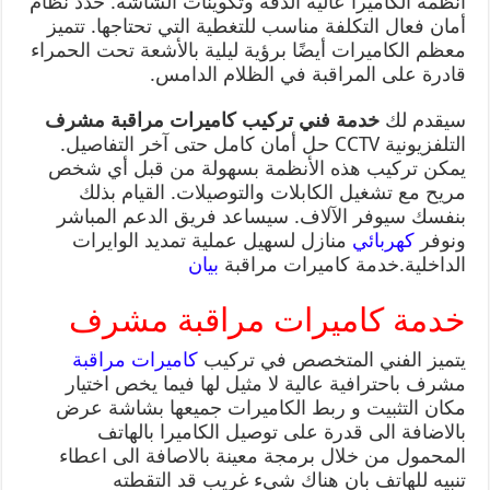
أنظمة الكاميرا عالية الدقة وتكوينات الشاشة. حدد نظام
أمان فعال التكلفة مناسب للتغطية التي تحتاجها. تتميز
معظم الكاميرات أيضًا برؤية ليلية بالأشعة تحت الحمراء
قادرة على المراقبة في الظلام الدامس.
سيقدم لك
خدمة فني تركيب كاميرات مراقبة مشرف
التلفزيونية CCTV حل أمان كامل حتى آخر التفاصيل.
يمكن تركيب هذه الأنظمة بسهولة من قبل أي شخص
مريح مع تشغيل الكابلات والتوصيلات. القيام بذلك
بنفسك سيوفر الآلاف. سيساعد فريق الدعم المباشر
ونوفر
كهربائي
منازل لسهيل عملية تمديد الوايرات
الداخلية.خدمة كاميرات مراقبة
بيان
خدمة كاميرات مراقبة مشرف
يتميز الفني المتخصص في تركيب
كاميرات مراقبة
مشرف باحترافية عالية لا مثيل لها فيما يخص اختيار
مكان التثبيت و ربط الكاميرات جميعها بشاشة عرض
بالاضافة الى قدرة على توصيل الكاميرا بالهاتف
المحمول من خلال برمجة معينة بالاصافة الى اعطاء
تنبيه للهاتف بان هناك شيء غريب قد التقطته